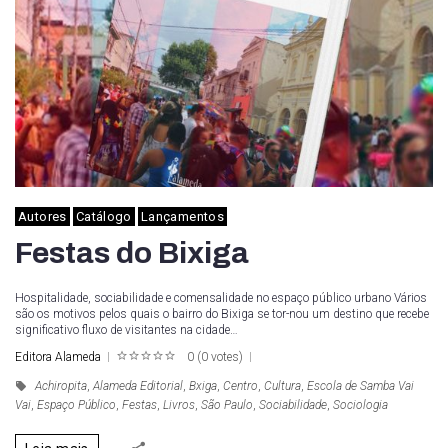
Autores
Catálogo
Lançamentos
Festas do Bixiga
Hospitalidade, sociabilidade e comensalidade no espaço público urbano Vários
são os motivos pelos quais o bairro do Bixiga se tor-nou um destino que recebe
significativo fluxo de visitantes na cidade…
Editora Alameda
0
(
0 votes
)
1
2
3
4
5
Achiropita
,
Alameda Editorial
,
Bxiga
,
Centro
,
Cultura
,
Escola de Samba Vai
Vai
,
Espaço Público
,
Festas
,
Livros
,
São Paulo
,
Sociabilidade
,
Sociologia