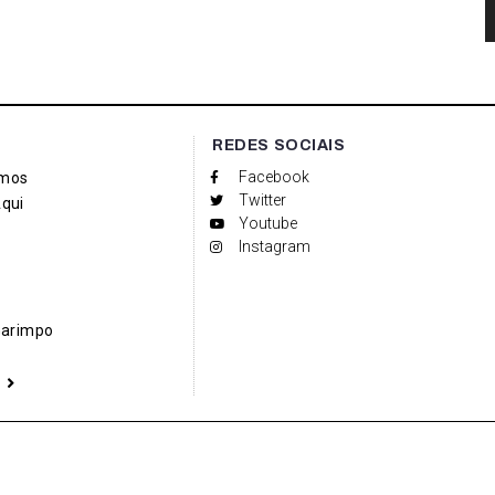
REDES SOCIAIS
Facebook
mos
Twitter
qui
Youtube
Instagram
Garimpo
a
Social media & sharing icons powered by
UltimatelySocial