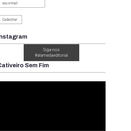
Instagram
Siga-nos
#alamedaeditorial
Cativeiro Sem Fim
ocador
e
ídeo