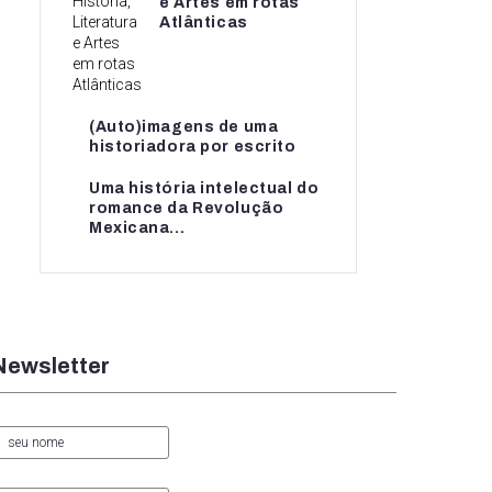
e Artes em rotas
e Artes em rotas...
Atlânticas
(Auto)imagens de uma
(Auto)imagens de uma
historiadora por escrito
historiadora por escrito
Uma história intelectual do
Uma história intelectual do
romance da Revolução
romance da...
Mexicana...
Newsletter