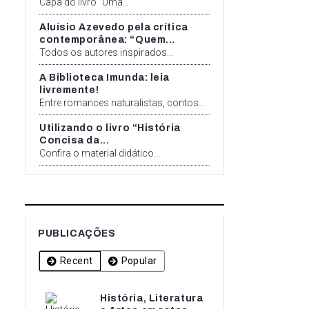
Capa do livro "Uma...
Aluísio Azevedo pela crítica
contemporânea: “Quem...
Todos os autores inspirados...
A Biblioteca Imunda: leia
livremente!
Entre romances naturalistas, contos...
Utilizando o livro “História
Concisa da...
Confira o material didático...
PUBLICAÇÕES
Recent
Popular
História, Literatura
História, Literatura