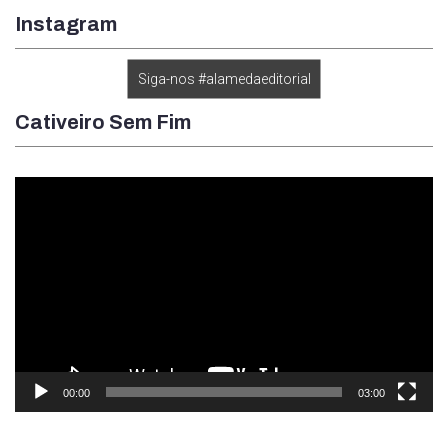
Instagram
Siga-nos #alamedaeditorial
Cativeiro Sem Fim
Tocador
de
vídeo
00:00
03:00