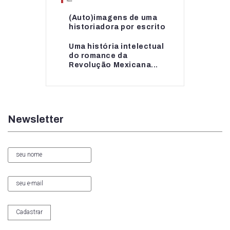
(Auto)imagens de uma
(Auto)imagens de uma
historiadora por escrito
historiadora por escrito
Uma história intelectual
Uma história intelectual
do romance da
do romance da...
Revolução Mexicana...
Newsletter