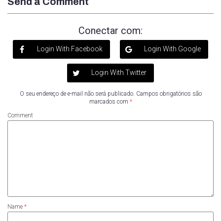
Send a Comment
Conectar com:
Login With Facebook
Login With Google
Login With Twitter
O seu endereço de e-mail não será publicado.
Campos obrigatórios são
marcados com
*
Comment
Name
*