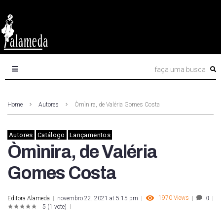
Home
Autores
Òmìnira, de Valéria Gomes Costa
Autores
Catálogo
Lançamentos
Òmìnira, de Valéria
Gomes Costa
1970
Views
Editora Alameda
novembro 22, 2021 at 5:15 pm
0
5
(
1 vote
)
1
2
3
4
5