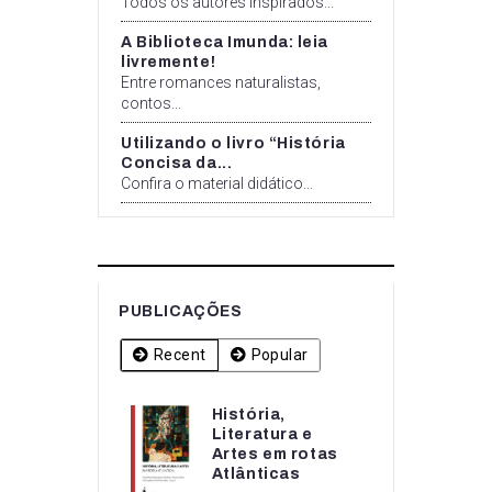
Todos os autores inspirados...
A Biblioteca Imunda: leia
livremente!
Entre romances naturalistas,
contos...
Utilizando o livro “História
Concisa da...
Confira o material didático...
PUBLICAÇÕES
Recent
Popular
História,
História,
Literatura e
Literatura e
Artes em rotas
Artes em rotas...
Atlânticas