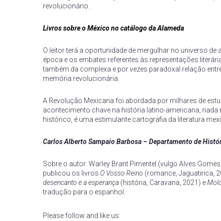
revolucionário.
Livros sobre o México no catálogo da Alameda
O leitor terá a oportunidade de mergulhar no universo d
época e os embates referentes às representações literár
também da complexa e por vezes paradoxal relação entre 
memória revolucionária.
A Revolução Mexicana foi abordada por milhares de estud
acontecimento chave na história latino-americana, nada m
histórico, é uma estimulante cartografia da literatura me
Carlos Alberto Sampaio Barbosa – Departamento de Histó
Sobre o autor: Warley Brant Pimentel (vulgo Alves Gomes) 
publicou os livros
O Vosso Reino
(romance, Jaguatirica, 
desencanto e a esperança
(história, Caravana, 2021) e
Mol
tradução para o espanhol.
Please follow and like us: