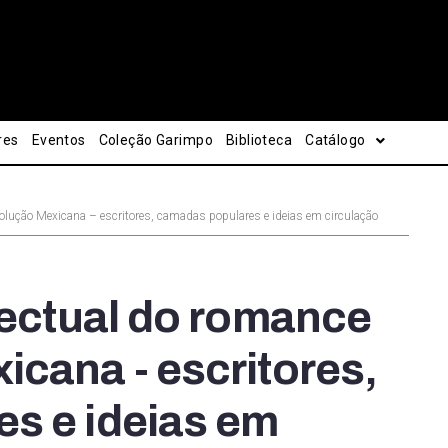
res
Eventos
Coleção Garimpo
Biblioteca
Catálogo
olução Mexicana – escritores, camadas populares e ideias em circulação
lectual do romance
cana - escritores,
s e ideias em