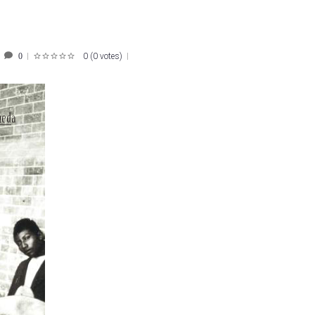
0
(
0 votes
)
0
1
2
3
4
5