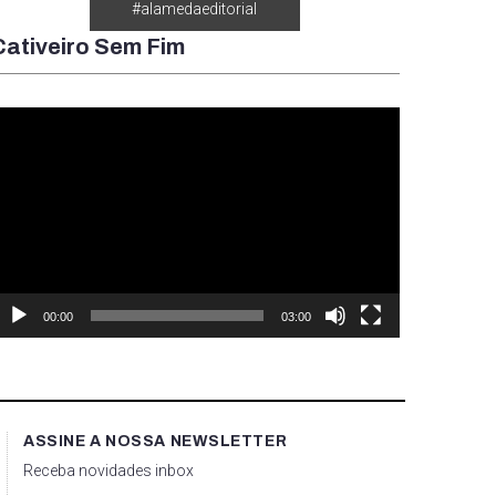
#alamedaeditorial
Cativeiro Sem Fim
ocador
e
ídeo
00:00
03:00
ASSINE A NOSSA NEWSLETTER
Receba novidades inbox