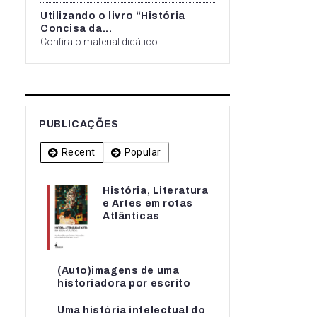
Utilizando o livro “História
Concisa da...
Confira o material didático...
PUBLICAÇÕES
Recent
Popular
História, Literatura
História, Literatura
e Artes em rotas
e Artes em rotas...
Atlânticas
(Auto)imagens de uma
(Auto)imagens de uma
historiadora por escrito
historiadora por escrito
Uma história intelectual do
Uma história intelectual do