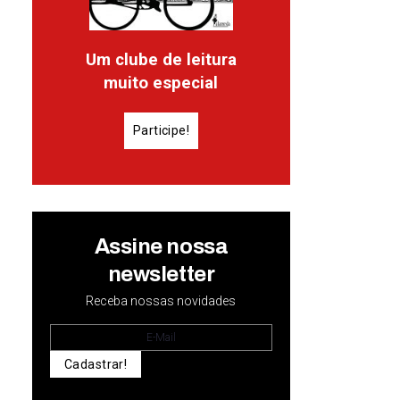
Um clube de leitura
muito especial
Participe!
Assine nossa
newsletter
Receba nossas novidades
Cadastrar!