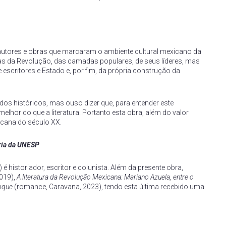
e autores e obras que marcaram o ambiente cultural mexicano da
ias da Revolução, das camadas populares, de seus líderes, mas
escritores e Estado e, por fim, da própria construção da
os históricos, mas ouso dizer que, para entender este
elhor do que a literatura. Portanto esta obra, além do valor
xicana do século XX.
ria da UNESP
é historiador, escritor e colunista. Além da presente obra,
2019),
A literatura da Revolução Mexicana: Mariano Azuela, entre o
oque
(romance, Caravana, 2023), tendo esta última recebido uma