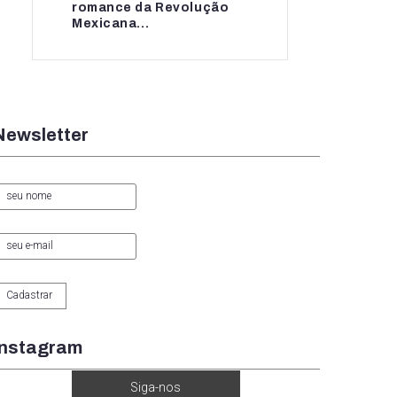
romance da Revolução
romance da...
Mexicana...
Newsletter
Instagram
Siga-nos