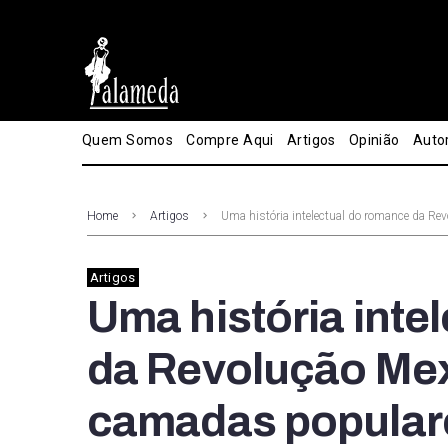
Quem Somos
Compre Aqui
Artigos
Opinião
Auto
Home
Artigos
Uma história intelectual do romance da Rev
Artigos
Uma história inte
da Revolução Mexi
camadas populare