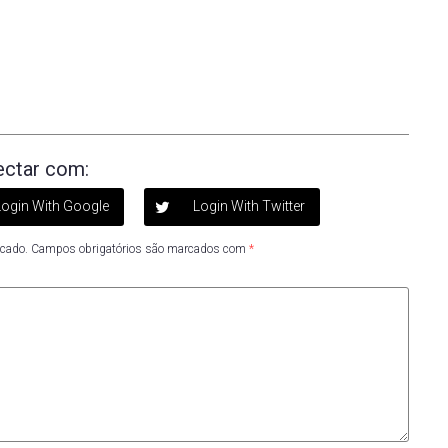
ctar com:
ogin With Google
Login With Twitter
icado.
Campos obrigatórios são marcados com
*