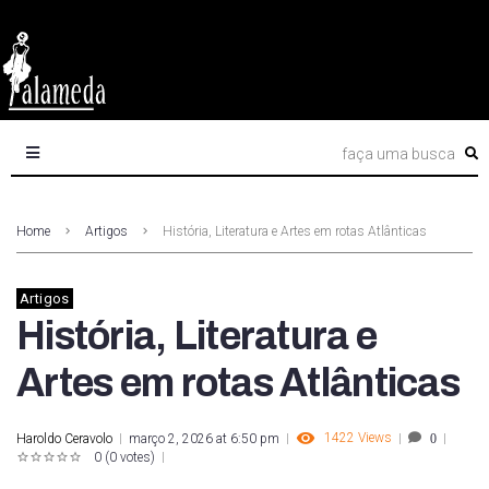
Home
Artigos
História, Literatura e Artes em rotas Atlânticas
Artigos
História, Literatura e
Artes em rotas Atlânticas
1422
Views
Haroldo Ceravolo
março 2, 2026 at 6:50 pm
0
0
(
0 votes
)
1
2
3
4
5