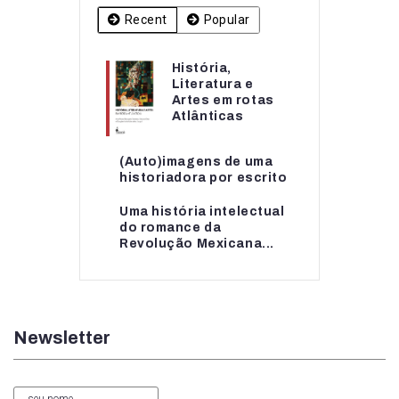
Recent
Popular
História,
História,
Literatura e
Literatura e
Artes em rotas
Artes em rotas...
Atlânticas
(Auto)imagens de uma
(Auto)imagens de uma
historiadora por escrito
historiadora por escrito
Uma história intelectual
Uma história intelectual
do romance da
do romance da...
Revolução Mexicana...
Newsletter