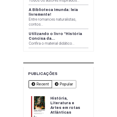
Todos os autores inspirados...
A Biblioteca Imunda: leia
livremente!
Entre romances naturalistas,
contos...
Utilizando o livro “História
Concisa da...
Confira o material didático...
PUBLICAÇÕES
Recent
Popular
História,
História,
Literatura e
Literatura e
Artes em rotas
Artes em rotas...
Atlânticas