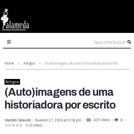
Home
Artigos
(Auto)imagens de uma historiadora por escrito
Artigos
(Auto)imagens de uma
historiadora por escrito
425
Views
Haroldo Ceravolo
fevereiro 27, 2026 at 6:18 pm
0
0
(
0 votes
)
1
2
3
4
5