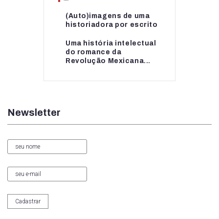
(Auto)imagens de uma
(Auto)imagens de uma
historiadora por escrito
historiadora por escrito
Uma história intelectual
Uma história intelectual
do romance da
do romance da...
Revolução Mexicana...
Newsletter