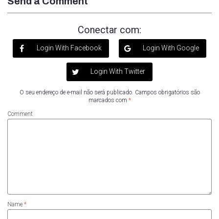
Send a Comment
Conectar com:
Login With Facebook
Login With Google
Login With Twitter
O seu endereço de e-mail não será publicado.
Campos obrigatórios são
marcados com
*
Comment
Name
*