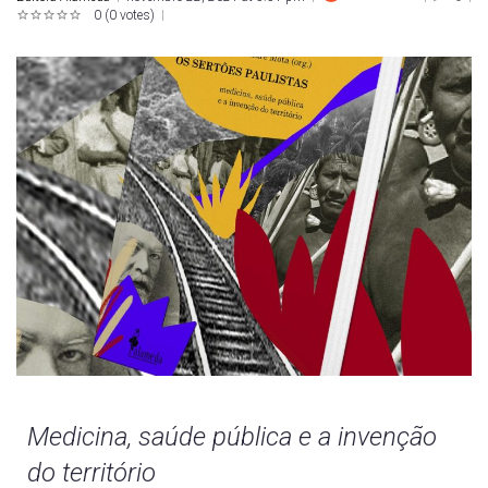
0
(
0 votes
)
1
2
3
4
5
Medicina, saúde pública e a invenção
do território