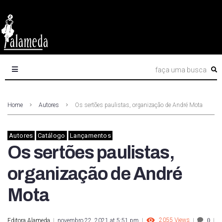
Home
Autores
Os sertões paulistas, organização de André Mota
Autores
Catálogo
Lançamentos
Os sertões paulistas,
organização de André
Mota
2055
Views
Editora Alameda
novembro 22, 2021 at 5:51 pm
0