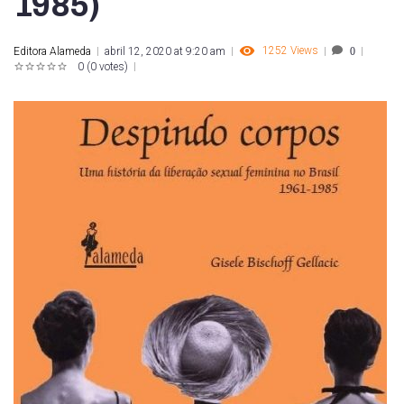
1985)
1252
Views
Editora Alameda
abril 12, 2020 at 9:20 am
0
0
(
0 votes
)
1
2
3
4
5