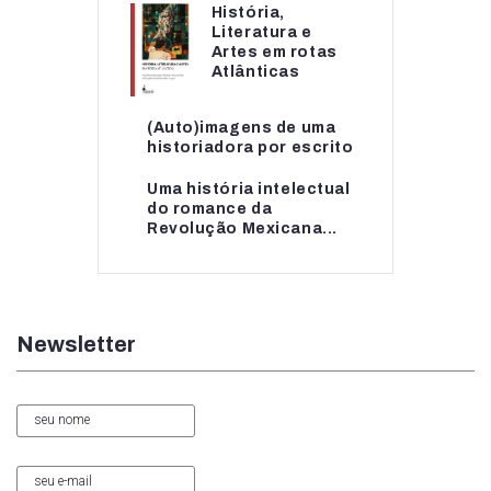
História,
História,
Literatura e
Literatura e
Artes em rotas
Artes em rotas...
Atlânticas
(Auto)imagens de uma
(Auto)imagens de uma
historiadora por escrito
historiadora por escrito
Uma história intelectual
Uma história intelectual
do romance da
do romance da...
Revolução Mexicana...
Newsletter