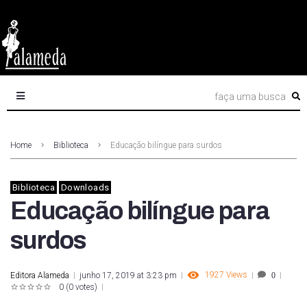
Home
Biblioteca
Educação bilíngue para surdos
Biblioteca
Downloads
Educação bilíngue para
surdos
1927
Views
Editora Alameda
junho 17, 2019 at 3:23 pm
0
0
(
0 votes
)
1
2
3
4
5