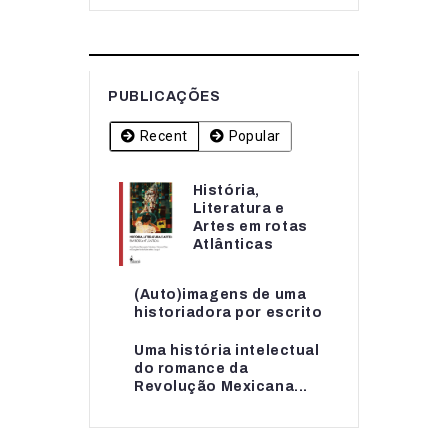
PUBLICAÇÕES
Recent
Popular
História,
História,
Literatura e
Literatura e
Artes em rotas
Artes em rotas...
Atlânticas
(Auto)imagens de uma
(Auto)imagens de uma
historiadora por escrito
historiadora por escrito
Uma história intelectual
Uma história intelectual
do romance da
do romance da...
Revolução Mexicana...