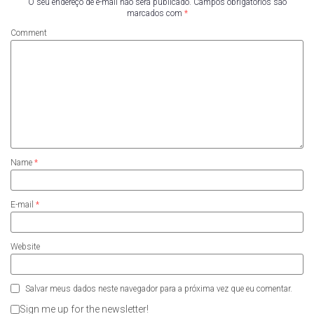
O seu endereço de e-mail não será publicado.
Campos obrigatórios são
marcados com
*
Comment
Name
*
E-mail
*
Website
Salvar meus dados neste navegador para a próxima vez que eu comentar.
Sign me up for the newsletter!