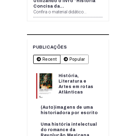
Utilizando o livro “História
Concisa da...
Confira o material didático...
PUBLICAÇÕES
Recent
Popular
História,
História,
Literatura e
Literatura e
Artes em rotas
Artes em rotas...
Atlânticas
(Auto)imagens de uma
(Auto)imagens de uma
historiadora por escrito
historiadora por escrito
Uma história intelectual
Uma história intelectual
do romance da
do romance da...
Revolução Mexicana...