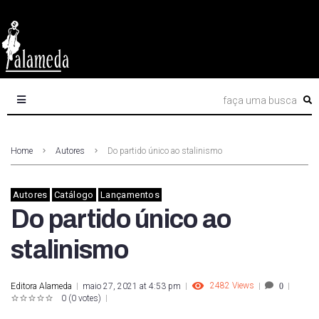
Home
Autores
Do partido único ao stalinismo
Autores
Catálogo
Lançamentos
Do partido único ao
stalinismo
2482
Views
Editora Alameda
maio 27, 2021 at 4:53 pm
0
0
(
0 votes
)
1
2
3
4
5