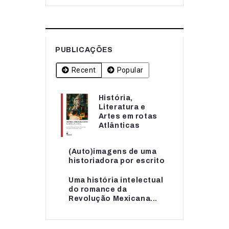
PUBLICAÇÕES
Recent
Popular
História,
História,
Literatura e
Literatura e
Artes em rotas
Artes em rotas...
Atlânticas
(Auto)imagens de uma
(Auto)imagens de uma
historiadora por escrito
historiadora por escrito
Uma história intelectual
Uma história intelectual
do romance da
do romance da...
Revolução Mexicana...