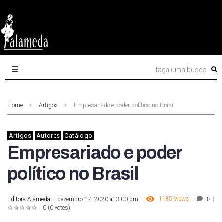
Home
Artigos
Empresariado e poder político no Brasil
Artigos
Autores
Catálogo
Empresariado e poder
político no Brasil
1185
Views
Editora Alameda
dezembro 17, 2020 at 3:00 pm
0
0
(
0 votes
)
1
2
3
4
5