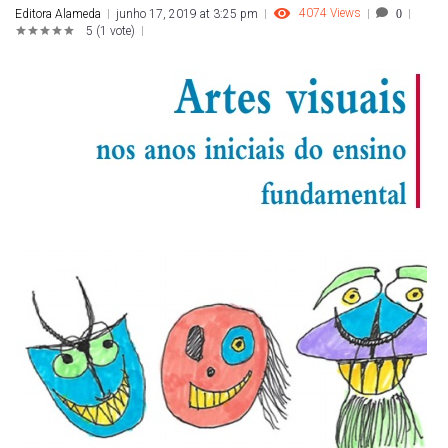
4074
Views
Editora Alameda
junho 17, 2019 at 3:25 pm
0
5
(
1 vote
)
1
2
3
4
5