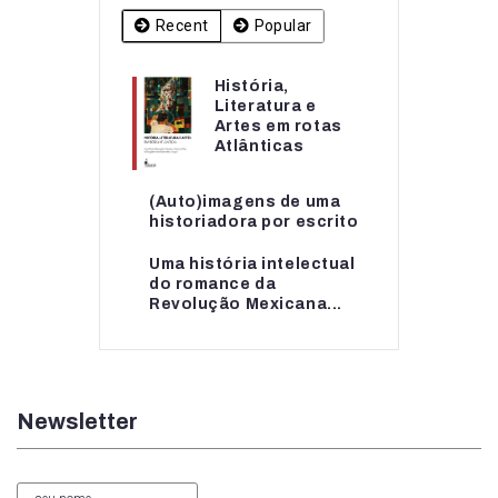
Recent
Popular
História,
História,
Literatura e
Literatura e
Artes em rotas
Artes em rotas...
Atlânticas
(Auto)imagens de uma
(Auto)imagens de uma
historiadora por escrito
historiadora por escrito
Uma história intelectual
Uma história intelectual
do romance da
do romance da...
Revolução Mexicana...
Newsletter