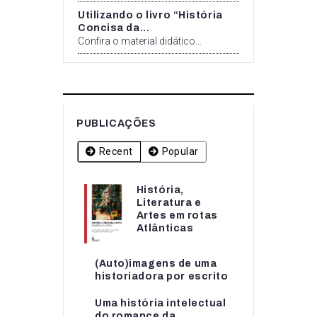
Utilizando o livro “História
Concisa da...
Confira o material didático...
PUBLICAÇÕES
Recent
Popular
História,
História,
Literatura e
Literatura e
Artes em rotas
Artes em rotas...
Atlânticas
(Auto)imagens de uma
(Auto)imagens de uma
historiadora por escrito
historiadora por escrito
Uma história intelectual
Uma história intelectual
do romance da
do romance da...