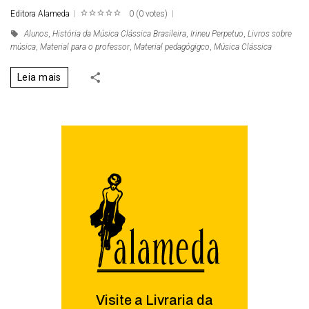
Editora Alameda
0
(
0 votes
)
1
2
3
4
5
Alunos
,
História da Música Clássica Brasileira
,
Irineu Perpetuo
,
Livros sobre
música
,
Material para o professor
,
Material pedagógigco
,
Música Clássica
Leia mais
Visite a Livraria da