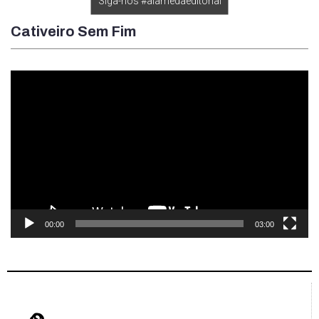
Siga-nos #alamedaeditorial
Cativeiro Sem Fim
Tocador
de
vídeo
00:00
03:00