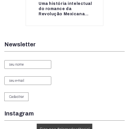
Uma história intelectual
Uma história intelectual
do romance da
do romance da...
Revolução Mexicana...
Newsletter
Instagram