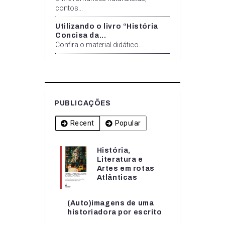
contos...
Utilizando o livro “História
Concisa da...
Confira o material didático...
PUBLICAÇÕES
Recent
Popular
História,
História,
Literatura e
Literatura e
Artes em rotas
Artes em rotas...
Atlânticas
(Auto)imagens de uma
(Auto)imagens de uma
historiadora por escrito
historiadora por escrito