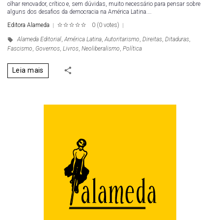
olhar renovador, crítico e, sem dúvidas, muito necessário para pensar sobre
alguns dos desafios da democracia na América Latina.…
Editora Alameda
0
(
0 votes
)
1
2
3
4
5
Alameda Editorial
,
América Latina
,
Autoritarismo
,
Direitas
,
Ditaduras
,
Fascismo
,
Governos
,
Livros
,
Neoliberalismo
,
Política
Leia mais