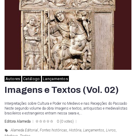
Autores
Catálogo
Lançamentos
Imagens e Textos (Vol. 02)
Interpretações sobre Cultura e Poder no Medievo e nas Recepções do Passado
Neste segundo volume da obra Imagens e textos, antiquistas e medievalistas
brasileiros e estrangeiros entram nessa seara e,…
Editora Alameda
0
(
0 votes
)
1
2
3
4
5
Alameda Editorial
,
Fontes históricas
,
História
,
Lançamentos
,
Livros
,
Medievo
,
Textos