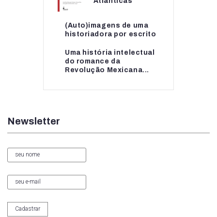
Atlânticas
(Auto)imagens de uma
(Auto)imagens de uma
historiadora por escrito
historiadora por escrito
Uma história intelectual
Uma história intelectual
do romance da
do romance da...
Revolução Mexicana...
Newsletter