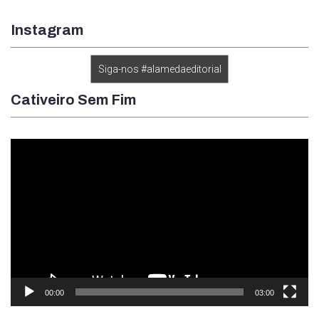
Instagram
Siga-nos #alamedaeditorial
Cativeiro Sem Fim
Tocador
de
vídeo
00:00
03:00