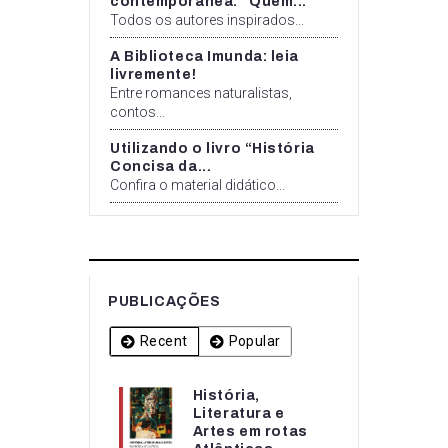
contemporânea: “Quem...
Todos os autores inspirados...
A Biblioteca Imunda: leia
livremente!
Entre romances naturalistas,
contos...
Utilizando o livro “História
Concisa da...
Confira o material didático...
PUBLICAÇÕES
Recent
Popular
História,
História,
Literatura e
Literatura e
Artes em rotas
Artes em rotas...