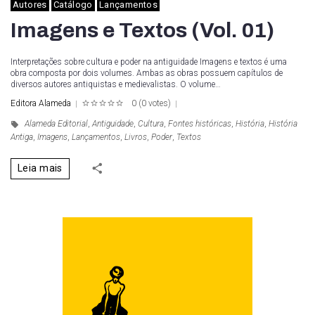
Autores
Catálogo
Lançamentos
Imagens e Textos (Vol. 01)
Interpretações sobre cultura e poder na antiguidade Imagens e textos é uma
obra composta por dois volumes. Ambas as obras possuem capítulos de
diversos autores antiquistas e medievalistas. O volume…
Editora Alameda
0
(
0 votes
)
1
2
3
4
5
Alameda Editorial
,
Antiguidade
,
Cultura
,
Fontes históricas
,
História
,
História
Antiga
,
Imagens
,
Lançamentos
,
Livros
,
Poder
,
Textos
Leia mais