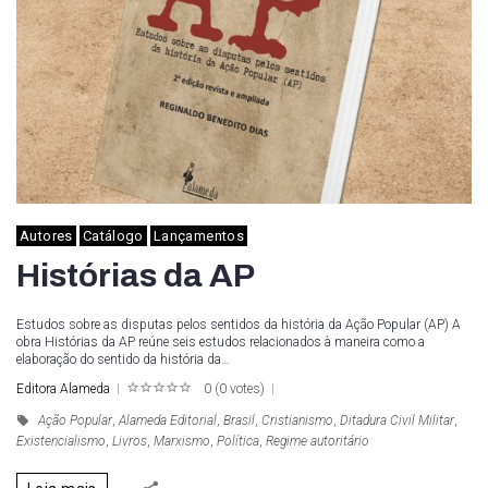
Autores
Catálogo
Lançamentos
Histórias da AP
Estudos sobre as disputas pelos sentidos da história da Ação Popular (AP) A
obra Histórias da AP reúne seis estudos relacionados à maneira como a
elaboração do sentido da história da…
Editora Alameda
0
(
0 votes
)
1
2
3
4
5
Ação Popular
,
Alameda Editorial
,
Brasil
,
Cristianismo
,
Ditadura Civil Militar
,
Existencialismo
,
Livros
,
Marxismo
,
Política
,
Regime autoritário