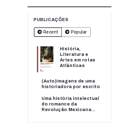
PUBLICAÇÕES
Recent
Popular
História,
História,
Literatura e
Literatura e
Artes em rotas
Artes em rotas...
Atlânticas
(Auto)imagens de uma
(Auto)imagens de uma
historiadora por escrito
historiadora por escrito
Uma história intelectual
Uma história intelectual
do romance da
do romance da...
Revolução Mexicana...