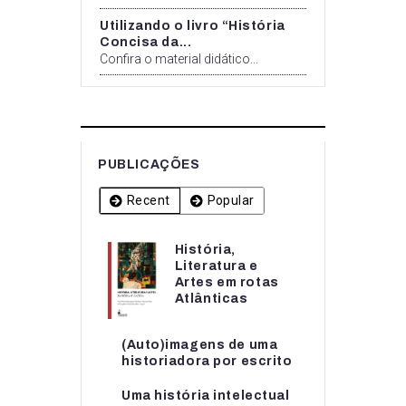
Utilizando o livro “História
Concisa da...
Confira o material didático...
PUBLICAÇÕES
Recent
Popular
História,
História,
Literatura e
Literatura e
Artes em rotas
Artes em rotas...
Atlânticas
(Auto)imagens de uma
(Auto)imagens de uma
historiadora por escrito
historiadora por escrito
Uma história intelectual
Uma história intelectual