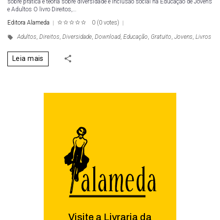
sobre prática e teoria sobre diversidade e inclusão social na Educação de Jovens
e Adultos O livro Direitos,…
Editora Alameda
0
(
0 votes
)
1
2
3
4
5
Adultos
,
Direitos
,
Diversidade
,
Download
,
Educação
,
Gratuito
,
Jovens
,
Livros
Leia mais
Visite a Livraria da