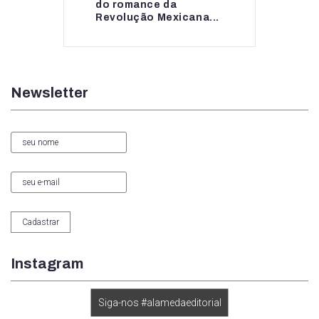
do romance da
do romance da...
Revolução Mexicana...
Newsletter
Instagram
Siga-nos #alamedaeditorial