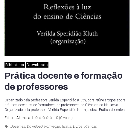
Biblioteca
Downloads
Prática docente e formação
de professores
Organizado pela professora Verilda Esperidião Kluth, obra reúne artigos sobre
práticas docentes de formadores de professores de Ciências da Natureza
Organizado pela professora Verilda Esperidião Kluth, a obra Prática docentes…
Editora Alameda
0
(
0 votes
)
1
2
3
4
5
Docentes
,
Download
,
Formação
,
Grátis
,
Livros
,
Práticas