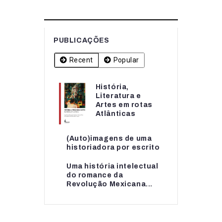
PUBLICAÇÕES
Recent
Popular
História,
História,
Literatura e
Literatura e
Artes em rotas
Artes em rotas...
Atlânticas
(Auto)imagens de uma
(Auto)imagens de uma
historiadora por escrito
historiadora por escrito
Uma história intelectual
Uma história intelectual
do romance da
do romance da...
Revolução Mexicana...