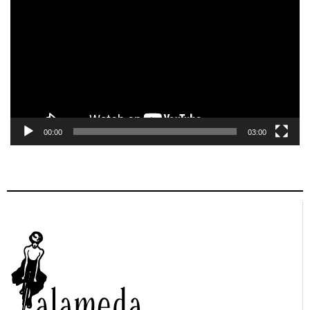
de
vídeo
00:00
03:00