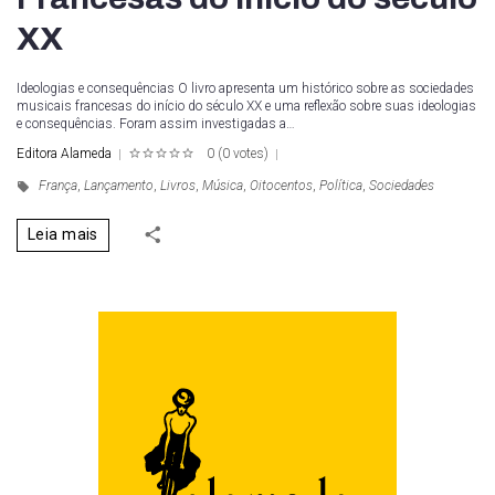
XX
Ideologias e consequências O livro apresenta um histórico sobre as sociedades
musicais francesas do início do século XX e uma reflexão sobre suas ideologias
e consequências. Foram assim investigadas a…
Editora Alameda
0
(
0 votes
)
1
2
3
4
5
França
,
Lançamento
,
Livros
,
Música
,
Oitocentos
,
Política
,
Sociedades
Leia mais