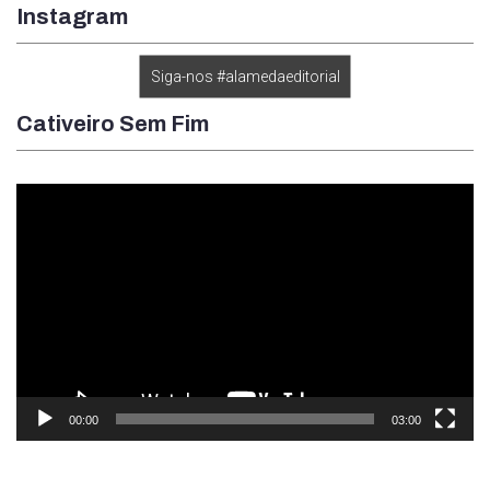
Instagram
Siga-nos #alamedaeditorial
Cativeiro Sem Fim
Tocador
de
vídeo
00:00
03:00