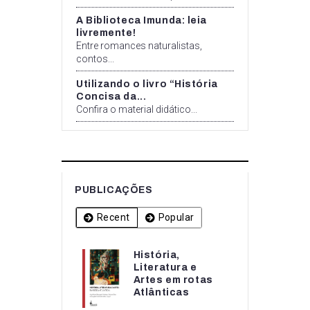
A Biblioteca Imunda: leia
livremente!
Entre romances naturalistas,
contos...
Utilizando o livro “História
Concisa da...
Confira o material didático...
PUBLICAÇÕES
Recent
Popular
História,
História,
Literatura e
Literatura e
Artes em rotas
Artes em rotas...
Atlânticas