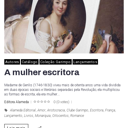
Autores
Catálogo
Coleção Garimpo
Lançamentos
A mulher escritora
Madame de Genlis (1746-1830) viveu mais de oitenta anos uma vida dividida
em duas épocas sociais e literárias separadas pela Revolução; ela multiplicou
as formas de escrita; ela era mulher.…
Editora Alameda
0
(
0 votes
)
1
2
3
4
5
Alameda Editorial
,
Amor
,
Aristocracia
,
Clube Garimpo
,
Escritora
,
França
,
Lançamento
,
Livros
,
Monarquia
,
Oitocentos
,
Romance