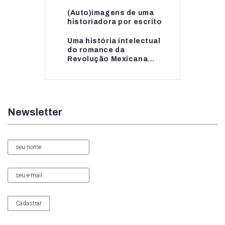
(Auto)imagens de uma
(Auto)imagens de uma
historiadora por escrito
historiadora por escrito
Uma história intelectual
Uma história intelectual
do romance da
do romance da...
Revolução Mexicana...
Newsletter