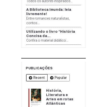
Todos os autores inspirados...
A Biblioteca Imunda: leia
livremente!
Entre romances naturalistas,
contos...
Utilizando o livro “História
Concisa da...
Confira o material didático...
PUBLICAÇÕES
Recent
Popular
História,
História,
Literatura e
Literatura e
Artes em rotas
Artes em rotas...
Atlânticas