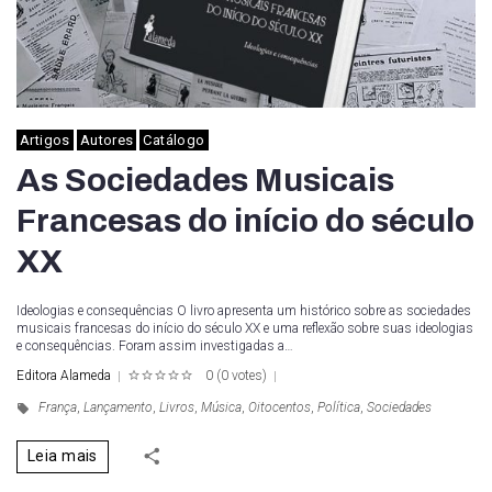
Artigos
Autores
Catálogo
As Sociedades Musicais
Francesas do início do século
XX
Ideologias e consequências O livro apresenta um histórico sobre as sociedades
musicais francesas do início do século XX e uma reflexão sobre suas ideologias
e consequências. Foram assim investigadas a…
Editora Alameda
0
(
0 votes
)
1
2
3
4
5
França
,
Lançamento
,
Livros
,
Música
,
Oitocentos
,
Política
,
Sociedades
Leia mais