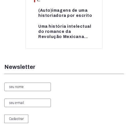
(Auto)imagens de uma
(Auto)imagens de uma
historiadora por escrito
historiadora por escrito
Uma história intelectual
Uma história intelectual
do romance da
do romance da...
Revolução Mexicana...
Newsletter