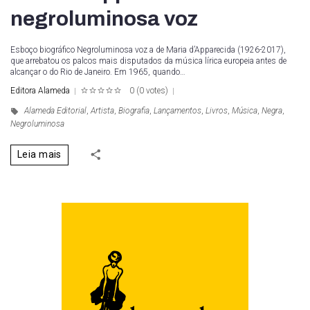
negroluminosa voz
Esboço biográfico Negroluminosa voz a de Maria d’Apparecida (1926-2017),
que arrebatou os palcos mais disputados da música lírica europeia antes de
alcançar o do Rio de Janeiro. Em 1965, quando…
Editora Alameda
0
(
0 votes
)
1
2
3
4
5
Alameda Editorial
,
Artista
,
Biografia
,
Lançamentos
,
Livros
,
Música
,
Negra
,
Negroluminosa
Leia mais