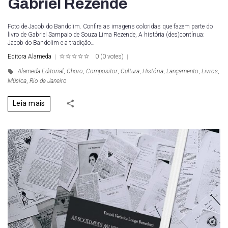
Gabriel Rezende
Foto de Jacob do Bandolim. Confira as imagens coloridas que fazem parte do
livro de Gabriel Sampaio de Souza Lima Rezende, A história (des)contínua:
Jacob do Bandolim e a tradição…
Editora Alameda
0
(
0 votes
)
1
2
3
4
5
Alameda Editorial
,
Choro
,
Compositor
,
Cultura
,
História
,
Lançamento
,
Livros
,
Música
,
Rio de Janeiro
Leia mais