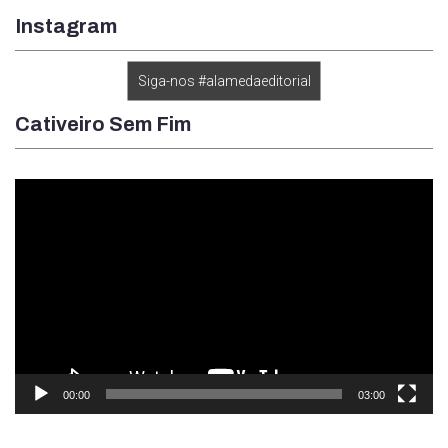
Instagram
Siga-nos #alamedaeditorial
Cativeiro Sem Fim
Tocador
de
vídeo
00:00
03:00