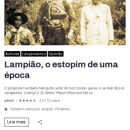
Autores
Lançamentos
Opinião
Lampião, o estopim de uma
época
O jornalista Humberto Mesquita, autor do livro Coisas que eu vi, ao lado dos ex-
cangaceiros ‘Criança’ e ‘Zé Sereno’ Please follow and like us:
admin
4.67
(
3 votes
)
1
2
3
4
5
Humberto Mesquita
,
lampião
,
Pandemia
Leia mais