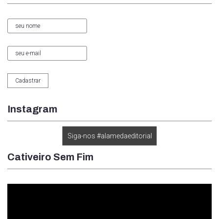
Instagram
Siga-nos #alamedaeditorial
Cativeiro Sem Fim
Tocador
de
vídeo