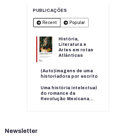
PUBLICAÇÕES
Recent
Popular
História,
História,
Literatura e
Literatura e
Artes em rotas
Artes em rotas...
Atlânticas
(Auto)imagens de uma
(Auto)imagens de uma
historiadora por escrito
historiadora por escrito
Uma história intelectual
Uma história intelectual
do romance da
do romance da...
Revolução Mexicana...
Newsletter