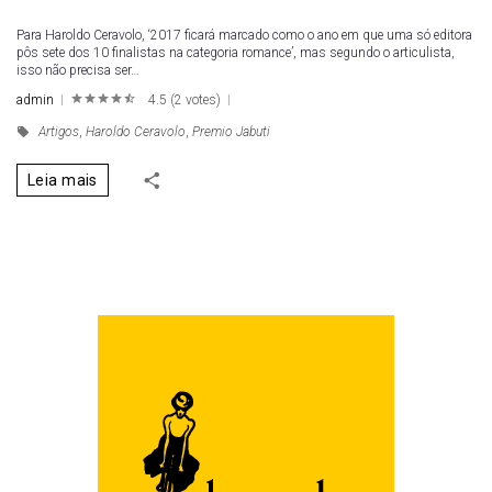
Para Haroldo Ceravolo, ‘2017 ficará marcado como o ano em que uma só editora
pôs sete dos 10 finalistas na categoria romance’, mas segundo o articulista,
isso não precisa ser…
admin
4.5
(
2 votes
)
1
2
3
4
5
Artigos
,
Haroldo Ceravolo
,
Premio Jabuti
Leia mais