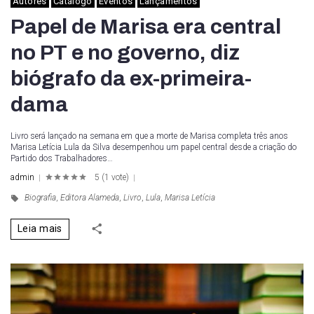
Autores
Catálogo
Eventos
Lançamentos
Papel de Marisa era central
no PT e no governo, diz
biógrafo da ex-primeira-
dama
Livro será lançado na semana em que a morte de Marisa completa três anos
Marisa Letícia Lula da Silva desempenhou um papel central desde a criação do
Partido dos Trabalhadores…
admin
5
(
1 vote
)
1
2
3
4
5
Biografia
,
Editora Alameda
,
Livro
,
Lula
,
Marisa Letícia
Leia mais