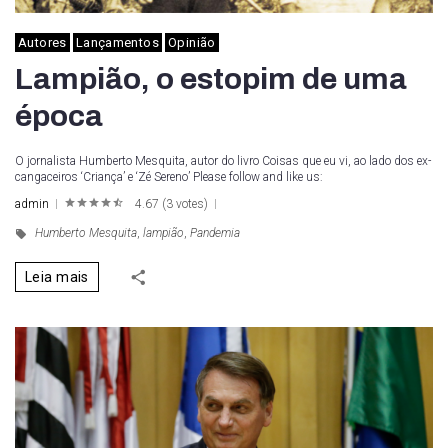
Autores
Lançamentos
Opinião
Lampião, o estopim de uma
época
O jornalista Humberto Mesquita, autor do livro Coisas que eu vi, ao lado dos ex-
cangaceiros ‘Criança’ e ‘Zé Sereno’ Please follow and like us:
admin
4.67
(
3 votes
)
1
2
3
4
5
Humberto Mesquita
,
lampião
,
Pandemia
Leia mais