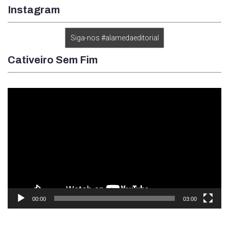
Instagram
Siga-nos #alamedaeditorial
Cativeiro Sem Fim
Tocador
de
vídeo
00:00
03:00