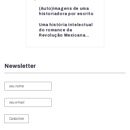
(Auto)imagens de uma
(Auto)imagens de uma
historiadora por escrito
historiadora por escrito
Uma história intelectual
Uma história intelectual
do romance da
do romance da...
Revolução Mexicana...
Newsletter