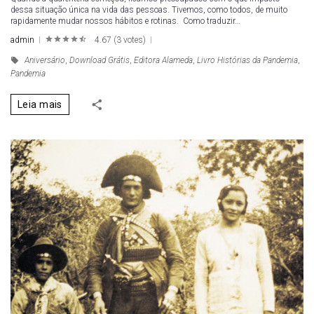
dessa situação única na vida das pessoas. Tivemos, como todos, de muito
rapidamente mudar nossos hábitos e rotinas. Como traduzir…
admin
4.67
(
3 votes
)
1
2
3
4
5
Aniversário
,
Download Grátis
,
Editora Alameda
,
Livro Histórias da Pandemia
,
Pandemia
Leia mais