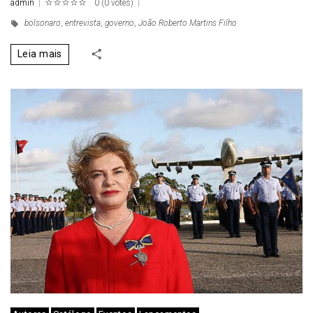
admin
0
(
0 votes
)
1
2
3
4
5
bolsonaro
,
entrevista
,
governo
,
João Roberto Martins Filho
Leia mais