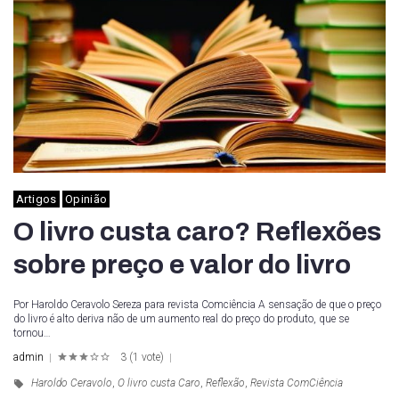
Artigos
Opinião
O livro custa caro? Reflexões
sobre preço e valor do livro
Por Haroldo Ceravolo Sereza para revista Comciência A sensação de que o preço
do livro é alto deriva não de um aumento real do preço do produto, que se
tornou…
admin
3
(
1 vote
)
1
2
3
4
5
Haroldo Ceravolo
,
O livro custa Caro
,
Reflexão
,
Revista ComCiência