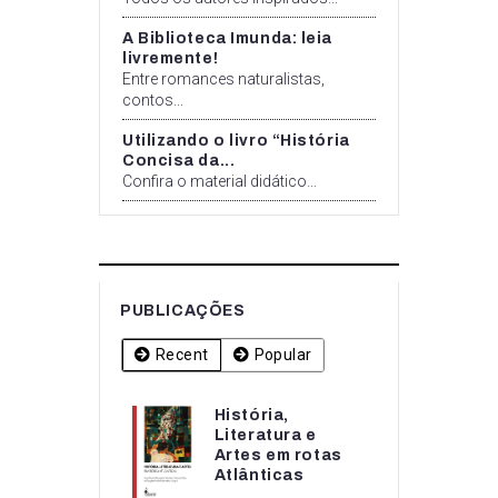
A Biblioteca Imunda: leia
livremente!
Entre romances naturalistas,
contos...
Utilizando o livro “História
Concisa da...
Confira o material didático...
PUBLICAÇÕES
Recent
Popular
História,
História,
Literatura e
Literatura e
Artes em rotas
Artes em rotas...
Atlânticas