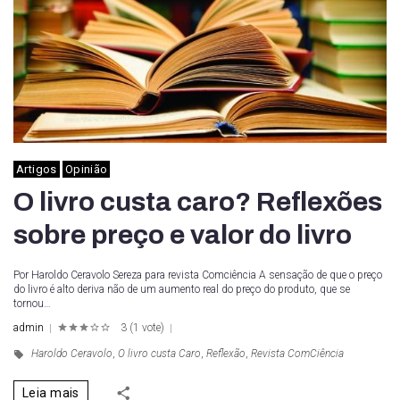
Artigos
Opinião
O livro custa caro? Reflexões
sobre preço e valor do livro
Por Haroldo Ceravolo Sereza para revista Comciência A sensação de que o preço
do livro é alto deriva não de um aumento real do preço do produto, que se
tornou…
admin
3
(
1 vote
)
1
2
3
4
5
Haroldo Ceravolo
,
O livro custa Caro
,
Reflexão
,
Revista ComCiência
Leia mais