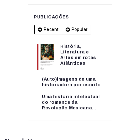
PUBLICAÇÕES
Recent
Popular
História,
História,
Literatura e
Literatura e
Artes em rotas
Artes em rotas...
Atlânticas
(Auto)imagens de uma
(Auto)imagens de uma
historiadora por escrito
historiadora por escrito
Uma história intelectual
Uma história intelectual
do romance da
do romance da...
Revolução Mexicana...