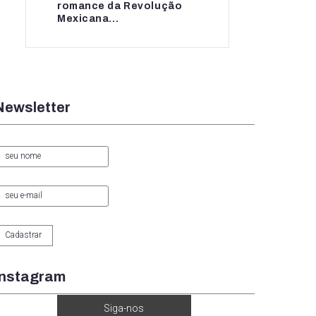
romance da Revolução
romance da...
Mexicana...
Newsletter
Instagram
Siga-nos