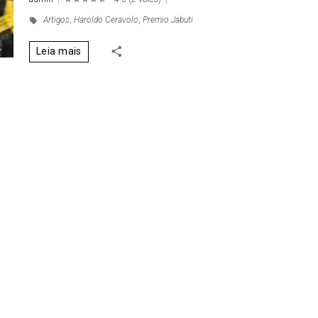
1
2
3
4
5
Artigos
,
Haroldo Ceravolo
,
Premio Jabuti
Leia mais