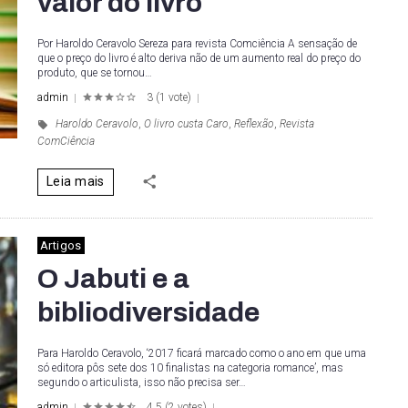
valor do livro
Por Haroldo Ceravolo Sereza para revista Comciência A sensação de
que o preço do livro é alto deriva não de um aumento real do preço do
produto, que se tornou…
admin
3
(
1 vote
)
1
2
3
4
5
Haroldo Ceravolo
,
O livro custa Caro
,
Reflexão
,
Revista
ComCiência
Leia mais
Artigos
O Jabuti e a
bibliodiversidade
Para Haroldo Ceravolo, ‘2017 ficará marcado como o ano em que uma
só editora pôs sete dos 10 finalistas na categoria romance’, mas
segundo o articulista, isso não precisa ser…
admin
4.5
(
2 votes
)