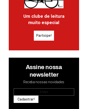
Um clube de leitura
muito especial
Participe!
Assine nossa
newsletter
Receba nossas novidades
Cadastrar!