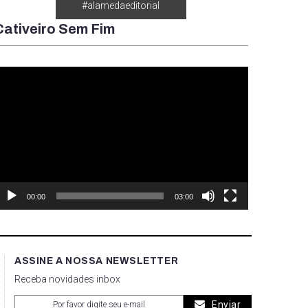
#alamedaeditorial
Cativeiro Sem Fim
ocador
e
ídeo
00:00
03:00
ASSINE A NOSSA NEWSLETTER
Receba novidades inbox
Enviar