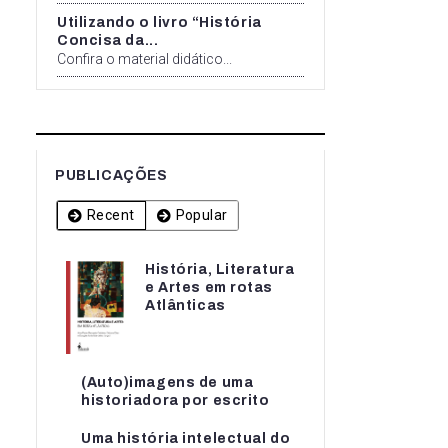
Utilizando o livro “História
Concisa da...
Confira o material didático...
PUBLICAÇÕES
Recent
Popular
História, Literatura
História, Literatura
e Artes em rotas
e Artes em rotas...
Atlânticas
(Auto)imagens de uma
(Auto)imagens de uma
historiadora por escrito
historiadora por escrito
Uma história intelectual do
Uma história intelectual do