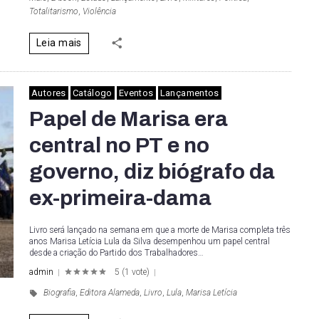
Totalitarismo
,
Violência
Leia mais
Autores
Catálogo
Eventos
Lançamentos
Papel de Marisa era
central no PT e no
governo, diz biógrafo da
ex-primeira-dama
Livro será lançado na semana em que a morte de Marisa completa três
anos Marisa Letícia Lula da Silva desempenhou um papel central
desde a criação do Partido dos Trabalhadores…
admin
5
(
1 vote
)
1
2
3
4
5
Biografia
,
Editora Alameda
,
Livro
,
Lula
,
Marisa Letícia