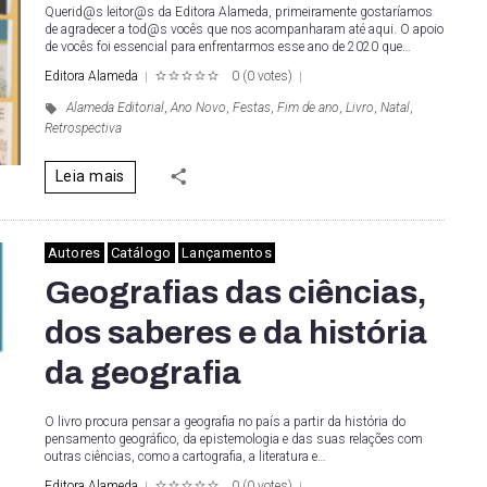
Querid@s leitor@s da Editora Alameda, primeiramente gostaríamos
de agradecer a tod@s vocês que nos acompanharam até aqui. O apoio
de vocês foi essencial para enfrentarmos esse ano de 2020 que…
Editora Alameda
0
(
0 votes
)
1
2
3
4
5
Alameda Editorial
,
Ano Novo
,
Festas
,
Fim de ano
,
Livro
,
Natal
,
Retrospectiva
Leia mais
Autores
Catálogo
Lançamentos
Geografias das ciências,
dos saberes e da história
da geografia
O livro procura pensar a geografia no país a partir da história do
pensamento geográfico, da epistemologia e das suas relações com
outras ciências, como a cartografia, a literatura e…
Editora Alameda
0
(
0 votes
)