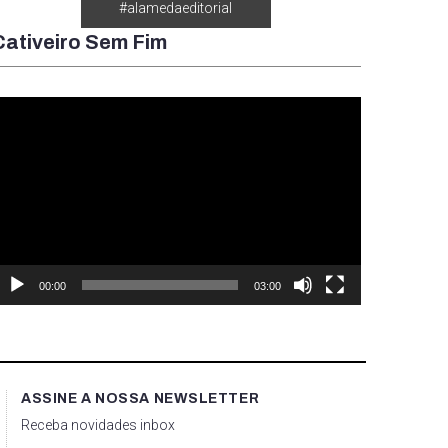
#alamedaeditorial
Cativeiro Sem Fim
ocador
e
ídeo
00:00
03:00
ASSINE A NOSSA NEWSLETTER
Receba novidades inbox