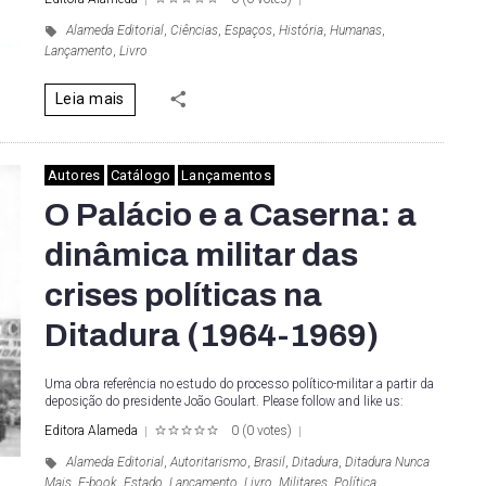
1
2
3
4
5
Alameda Editorial
,
Ciências
,
Espaços
,
História
,
Humanas
,
Lançamento
,
Livro
Leia mais
Autores
Catálogo
Lançamentos
O Palácio e a Caserna: a
dinâmica militar das
crises políticas na
Ditadura (1964-1969)
Uma obra referência no estudo do processo político-militar a partir da
deposição do presidente João Goulart. Please follow and like us:
Editora Alameda
0
(
0 votes
)
1
2
3
4
5
Alameda Editorial
,
Autoritarismo
,
Brasil
,
Ditadura
,
Ditadura Nunca
Mais
,
E-book
,
Estado
,
Lançamento
,
Livro
,
Militares
,
Política
,