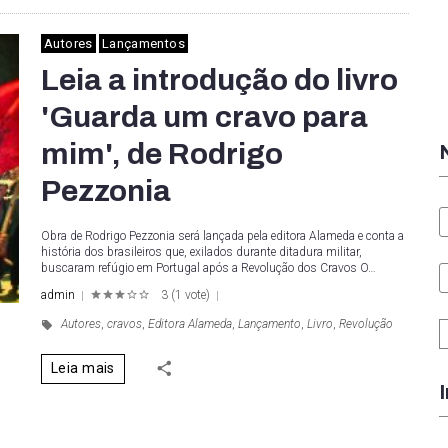
Autores
Lançamentos
Leia a introdução do livro
'Guarda um cravo para
mim', de Rodrigo
Pezzonia
Obra de Rodrigo Pezzonia será lançada pela editora Alameda e conta a
história dos brasileiros que, exilados durante ditadura militar,
buscaram refúgio em Portugal após a Revolução dos Cravos O…
admin
3
(
1 vote
)
1
2
3
4
5
Autores
,
cravos
,
Editora Alameda
,
Lançamento
,
Livro
,
Revolução
Leia mais