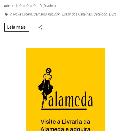
admin
0
(
0 votes
)
1
2
3
4
5
A Nova Ordem
,
Bernardo Kucinski
,
Brasil dos Canalhas
,
Catálogo
,
Livro
Leia mais
Visite a Livraria da
Alameda e adquira