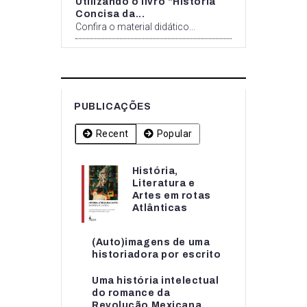
Utilizando o livro “História
Concisa da...
Confira o material didático...
PUBLICAÇÕES
Recent
Popular
História,
História,
Literatura e
Literatura e
Artes em rotas
Artes em rotas...
Atlânticas
(Auto)imagens de uma
(Auto)imagens de uma
historiadora por escrito
historiadora por escrito
Uma história intelectual
Uma história intelectual
do romance da
do romance da...
Revolução Mexicana...