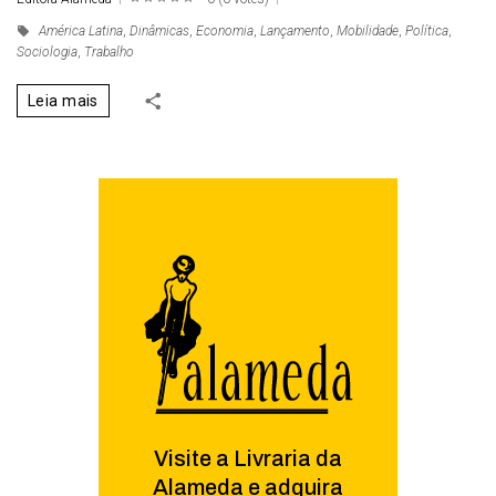
1
2
3
4
5
América Latina
,
Dinâmicas
,
Economia
,
Lançamento
,
Mobilidade
,
Política
,
Sociologia
,
Trabalho
Leia mais
Visite a Livraria da
Alameda e adquira