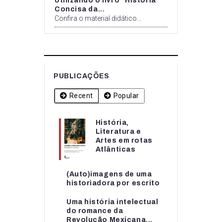
Utilizando o livro “História
Concisa da...
Confira o material didático...
PUBLICAÇÕES
Recent
Popular
História,
História,
Literatura e
Literatura e
Artes em rotas
Artes em rotas...
Atlânticas
(Auto)imagens de uma
(Auto)imagens de uma
historiadora por escrito
historiadora por escrito
Uma história intelectual
Uma história intelectual
do romance da
do romance da...
Revolução Mexicana...