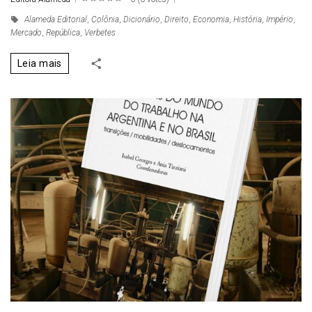
1
2
3
4
5
Alameda Editorial
,
Colônia
,
Dicionário
,
Direito
,
Economia
,
História
,
Império
,
Mercado
,
República
,
Verbetes
Leia mais