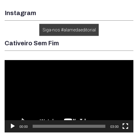
Instagram
Siga-nos #alamedaeditorial
Cativeiro Sem Fim
Tocador
de
vídeo
00:00
03:00