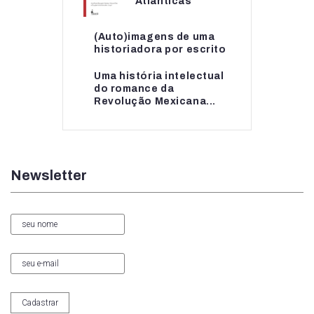
Atlânticas
(Auto)imagens de uma
(Auto)imagens de uma
historiadora por escrito
historiadora por escrito
Uma história intelectual
Uma história intelectual
do romance da
do romance da...
Revolução Mexicana...
Newsletter