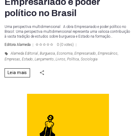
Empresariado e poder
político no Brasil
Uma perspectiva multidimensional A obra Empresariado e poder político no
Brasil: Uma perspectiva multidimensional representa uma valiosa contribuição
à vasta tradição de estudos sobre burguesia e Estado na formação…
Editora Alameda
0
(
0 votes
)
1
2
3
4
5
Alameda Editorial
,
Burguesia
,
Economia
,
Empresariado
,
Empresários
,
Empresas
,
Estado
,
Lançamento
,
Livros
,
Política
,
Sociologia
Leia mais