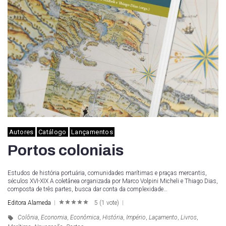
Autores
Catálogo
Lançamentos
Portos coloniais
Estudos de história portuária, comunidades marítimas e praças mercantis,
séculos XVI-XIX A coletânea organizada por Marco Volpini Micheli e Thiago Dias,
composta de três partes, busca dar conta da complexidade…
Editora Alameda
5
(
1 vote
)
1
2
3
4
5
Colônia
,
Economia
,
Econômica
,
História
,
Império
,
Laçamento
,
Livros
,