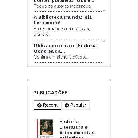
contemporânea: “Quem...
Todos os autores inspirados...
A Biblioteca Imunda: leia
livremente!
Entre romances naturalistas,
contos...
Utilizando o livro “História
Concisa da...
Confira o material didático...
PUBLICAÇÕES
Recent
Popular
História,
História,
Literatura e
Literatura e
Artes em rotas
Artes em rotas...