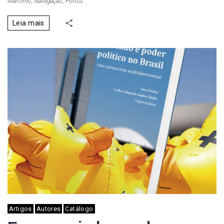
Marítimo
,
Navegação
,
Portos
Leia mais
Artigos
Autores
Catálogo