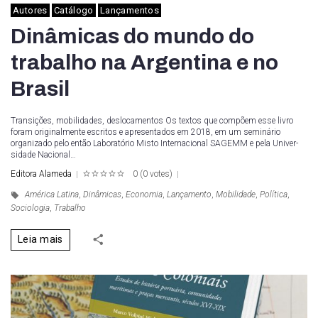
Autores
Catálogo
Lançamentos
Dinâmicas do mundo do
trabalho na Argentina e no
Brasil
Transições, mobilidades, deslocamentos Os textos que compõem esse livro
foram originalmente escritos e apresentados em 2018, em um seminá­rio
organizado pelo então Laboratório Misto Internacional SAGEMM e pela Univer­
sidade Nacional…
Editora Alameda
0
(
0 votes
)
1
2
3
4
5
América Latina
,
Dinâmicas
,
Economia
,
Lançamento
,
Mobilidade
,
Política
,
Sociologia
,
Trabalho
Leia mais