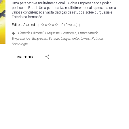
Uma perspectiva multidimensional A obra Empresariado e poder
político no Brasil: Uma perspectiva multidimensional representa uma
valiosa contribuição à vasta tradição de estudos sobre burguesia e
Estado na formação…
Editora Alameda
0
(
0 votes
)
1
2
3
4
5
Alameda Editorial
,
Burguesia
,
Economia
,
Empresariado
,
Empresários
,
Empresas
,
Estado
,
Lançamento
,
Livros
,
Política
,
Sociologia
Leia mais