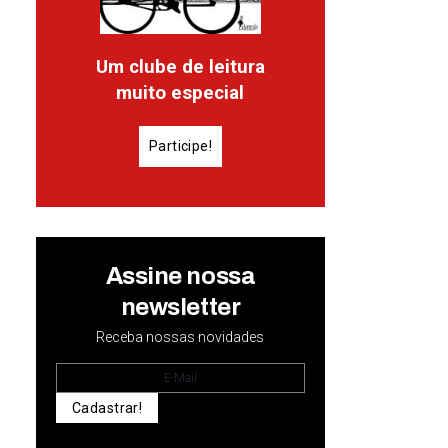
Um clube de leitura
muito especial
Participe!
Assine nossa
newsletter
Receba nossas novidades
Cadastrar!