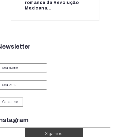
romance da Revolução
romance da...
Mexicana...
Newsletter
Instagram
Siga-nos