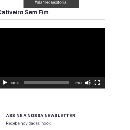
#alamedaeditorial
Cativeiro Sem Fim
ocador
e
ídeo
00:00
03:00
ASSINE A NOSSA NEWSLETTER
Receba novidades inbox