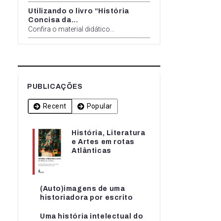
Utilizando o livro “História
Concisa da...
Confira o material didático...
PUBLICAÇÕES
Recent
Popular
História, Literatura
História, Literatura
e Artes em rotas
e Artes em rotas...
Atlânticas
(Auto)imagens de uma
(Auto)imagens de uma
historiadora por escrito
historiadora por escrito
Uma história intelectual do
Uma história intelectual do