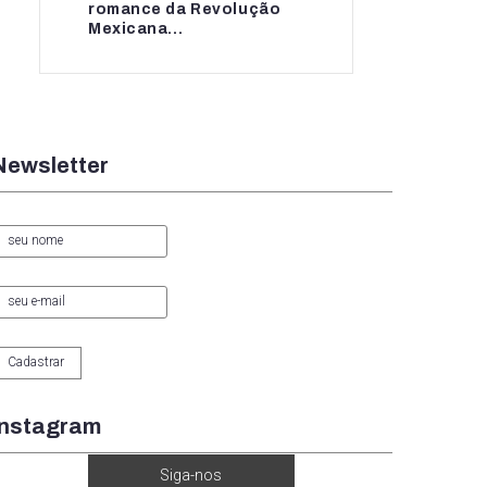
romance da Revolução
romance da...
Mexicana...
Newsletter
Instagram
Siga-nos