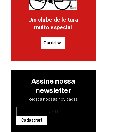
Um clube de leitura
muito especial
Participe!
Assine nossa
newsletter
Receba nossas novidades
Cadastrar!