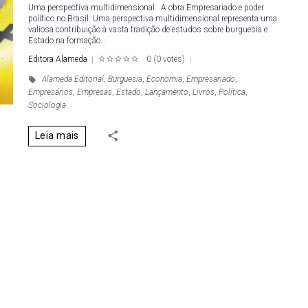
Uma perspectiva multidimensional A obra Empresariado e poder
político no Brasil: Uma perspectiva multidimensional representa uma
valiosa contribuição à vasta tradição de estudos sobre burguesia e
Estado na formação…
Editora Alameda
0
(
0 votes
)
1
2
3
4
5
Alameda Editorial
,
Burguesia
,
Economia
,
Empresariado
,
Empresários
,
Empresas
,
Estado
,
Lançamento
,
Livros
,
Política
,
Sociologia
Leia mais