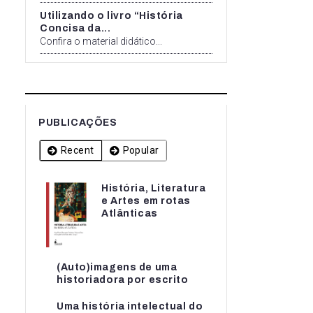
Utilizando o livro “História
Concisa da...
Confira o material didático...
PUBLICAÇÕES
Recent
Popular
História, Literatura
História, Literatura
e Artes em rotas
e Artes em rotas...
Atlânticas
(Auto)imagens de uma
(Auto)imagens de uma
historiadora por escrito
historiadora por escrito
Uma história intelectual do
Uma história intelectual do