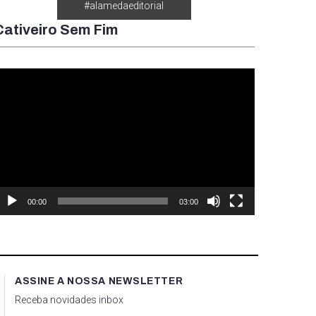
#alamedaeditorial
Cativeiro Sem Fim
ocador
e
ídeo
00:00
03:00
ASSINE A NOSSA NEWSLETTER
Receba novidades inbox