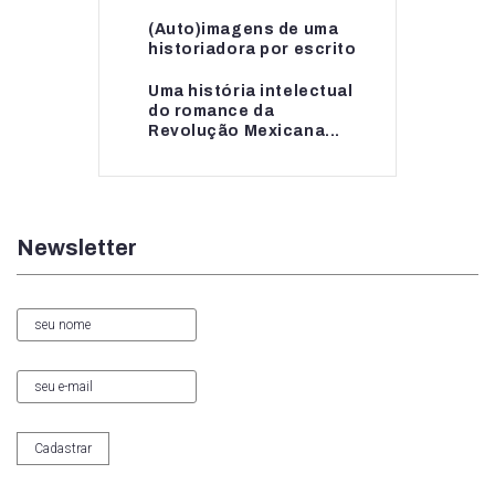
(Auto)imagens de uma
(Auto)imagens de uma
historiadora por escrito
historiadora por escrito
Uma história intelectual
Uma história intelectual
do romance da
do romance da...
Revolução Mexicana...
Newsletter