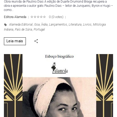
Obra reunida de Paulino Dias A edição de Duarte Drumond Braga recupera a
obra e apresenta o autor goês Paulino Dias – leitor de Junqueiro, Byron e Hugo –
como…
Editora Alameda
0
(
0 votes
)
1
2
3
4
5
Alameda Editorial
,
Goa
,
Índia
,
Lançamentos
,
Literatura
,
Livros
,
Mitologia
Indiana
,
País de Súria
,
Portugal
Leia mais