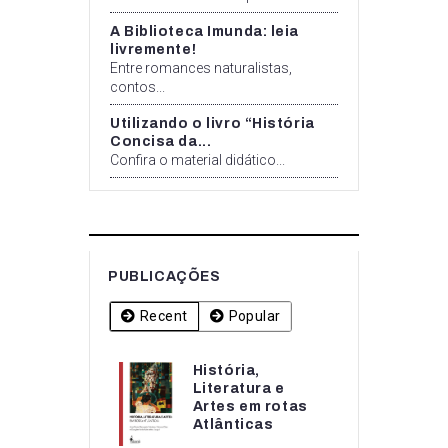
A Biblioteca Imunda: leia
livremente!
Entre romances naturalistas,
contos...
Utilizando o livro “História
Concisa da...
Confira o material didático...
PUBLICAÇÕES
Recent
Popular
História,
História,
Literatura e
Literatura e
Artes em rotas
Artes em rotas...
Atlânticas