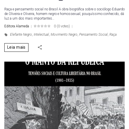
Raça e pensamento social no Brasil A obra biográfica sobre o sociólogo Eduardo
de Oliveira e Oliveira, homem negro e homossexual, pouquíssimo conhecido, dá
luz a um dos mais importantes…
Editora Alameda
0
(
0 votes
)
1
2
3
4
5
Elefante Negro
,
Intelectual
,
Movimento Negro
,
Pensamento Social
,
Raça
Leia mais