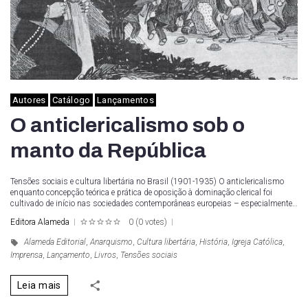
Autores
Catálogo
Lançamentos
O anticlericalismo sob o
manto da República
Tensões sociais e cultura libertária no Brasil (1901-1935) O anticlericalismo
enquanto concepção teórica e prática de oposição à dominação clerical foi
cultivado de início nas sociedades contemporâneas europeias – especialmente…
Editora Alameda
0
(
0 votes
)
1
2
3
4
5
Alameda Editorial
,
Anarquismo
,
Cultura libertária
,
História
,
Igreja Católica
,
Imprensa
,
Lançamento
,
Livros
,
Tensões sociais
Leia mais