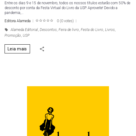
Entre os dias 9 e 15 de novembro, todos os nossos títulos estarão com 50% de
desconto por conta da Festa Virtual do Livro da USP. Aproveite! Devido a
pandemia,…
Editora Alameda
0
(
0 votes
)
1
2
3
4
5
Alameda Editorial
,
Descontos
,
Feira de livro
,
Festa do Livro
,
Livros
,
Promoção
,
USP
Leia mais