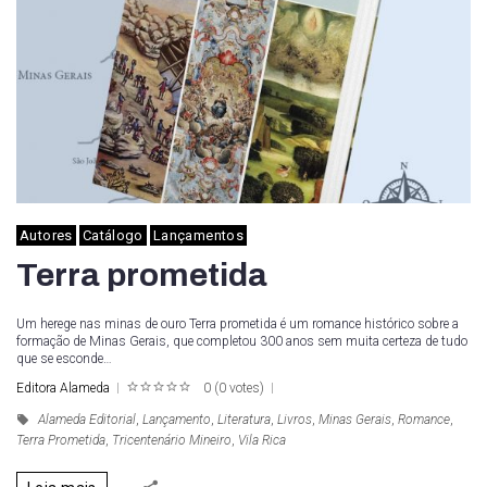
Autores
Catálogo
Lançamentos
Terra prometida
Um herege nas minas de ouro Terra prometida é um romance histórico sobre a
formação de Minas Gerais, que completou 300 anos sem muita certeza de tudo
que se esconde…
Editora Alameda
0
(
0 votes
)
1
2
3
4
5
Alameda Editorial
,
Lançamento
,
Literatura
,
Livros
,
Minas Gerais
,
Romance
,
Terra Prometida
,
Tricentenário Mineiro
,
Vila Rica