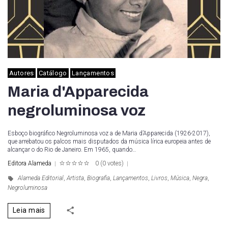
Autores
Catálogo
Lançamentos
Maria d'Apparecida
negroluminosa voz
Esboço biográfico Negroluminosa voz a de Maria d’Apparecida (1926-2017),
que arrebatou os palcos mais disputados da música lírica europeia antes de
alcançar o do Rio de Janeiro. Em 1965, quando…
Editora Alameda
0
(
0 votes
)
1
2
3
4
5
Alameda Editorial
,
Artista
,
Biografia
,
Lançamentos
,
Livros
,
Música
,
Negra
,
Negroluminosa
Leia mais