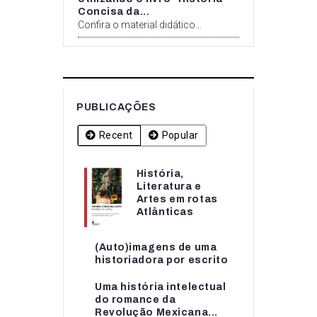
Concisa da...
Confira o material didático...
PUBLICAÇÕES
Recent
Popular
História,
História,
Literatura e
Literatura e
Artes em rotas
Artes em rotas...
Atlânticas
(Auto)imagens de uma
(Auto)imagens de uma
historiadora por escrito
historiadora por escrito
Uma história intelectual
Uma história intelectual
do romance da
do romance da...
Revolução Mexicana...