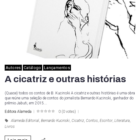
Autores
Catálogo
Lançamentos
A cicatriz e outras histórias
(Quase) todos os contos de B. Kucinski A cicatriz e outras histórias é uma obra
que reúne uma seleção de contos do jornalista Bernardo Kucinski, ganhador do
prêmio Jabuti, em 2015.…
Editora Alameda
0
(
0 votes
)
1
2
3
4
5
Alameda Editorial
,
Bernardo Kucinski
,
Cicatriz
,
Contos
,
Escritor
,
Literatura
,
Livros