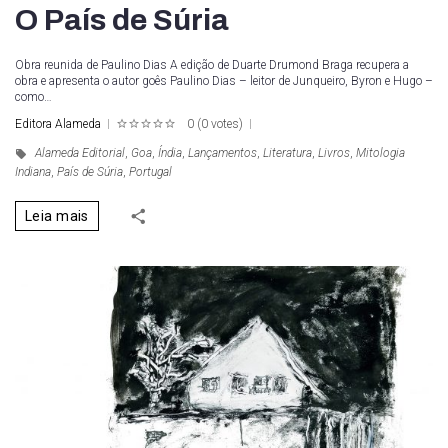
O País de Súria
Obra reunida de Paulino Dias A edição de Duarte Drumond Braga recupera a
obra e apresenta o autor goês Paulino Dias – leitor de Junqueiro, Byron e Hugo –
como…
Editora Alameda
0
(
0 votes
)
1
2
3
4
5
Alameda Editorial
,
Goa
,
Índia
,
Lançamentos
,
Literatura
,
Livros
,
Mitologia
Indiana
,
País de Súria
,
Portugal
Leia mais