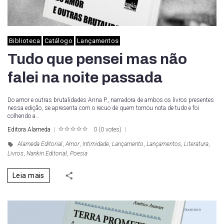
Biblioteca
Catálogo
Lançamentos
Tudo que pensei mas não
falei na noite passada
Do amor e outras brutalidades Anna P., narradora de ambos os livros presentes
nessa edição, se apresenta com o recuo de quem tomou nota de tudo e foi
colhendo a…
Editora Alameda
0
(
0 votes
)
1
2
3
4
5
Alameda Editorial
,
Amor
,
Intimidade
,
Lançamento
,
Lançamentos
,
Literatura
,
Livros
,
Nankin Editorial
,
Poesia
Leia mais