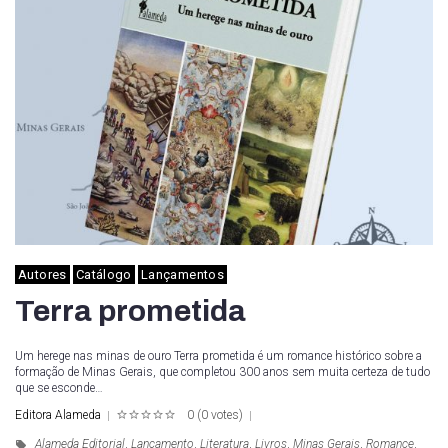
Autores
Catálogo
Lançamentos
Terra prometida
Um herege nas minas de ouro Terra prometida é um romance histórico sobre a
formação de Minas Gerais, que completou 300 anos sem muita certeza de tudo
que se esconde…
Editora Alameda
0
(
0 votes
)
1
2
3
4
5
Alameda Editorial
,
Lançamento
,
Literatura
,
Livros
,
Minas Gerais
,
Romance
,