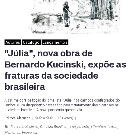
Autores
Catálogo
Lançamentos
"Júlia", nova obra de
Bernardo Kucinski, expõe as
fraturas da sociedade
brasileira
A sétima obra de ficção do jornalista, “Júlia: nos campos conflagrados do
Senhor” é um diagnóstico necessário para o tratamento das cicatrizes na
sociedade brasileira A nova pandemia que assola…
Editora Alameda
0
(
0 votes
)
1
2
3
4
5
Bernardo Kucinski
,
Ditadura Brasileira
,
Lançamento
,
Literatura
,
Livros
,
Memórias
,
Pré-venda