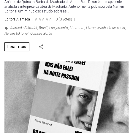
Análise de Quincas Borba de Machado de Assis Paul Dixon é um experiente
analista e intérprete da obra de Machado. Anteriormente publicou pela Nankin
Editorial um minucioso estudo sobre as…
Editora Alameda
0
(
0 votes
)
1
2
3
4
5
Alameda Editorial
,
Brasil
,
Lançamento
,
Literatura
,
Livros
,
Machado de Assis
,
Nankin Editorial
,
Quincas Borba
Leia mais