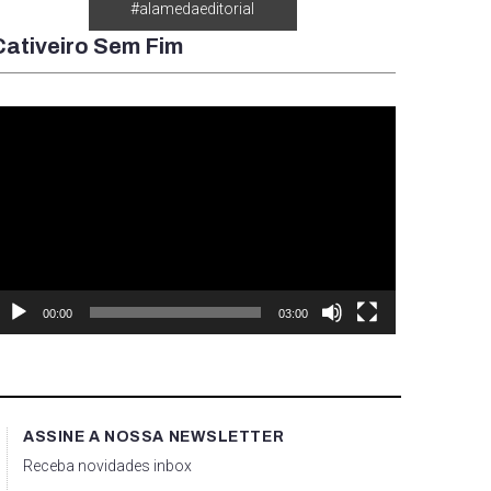
#alamedaeditorial
Cativeiro Sem Fim
ocador
e
ídeo
00:00
03:00
ASSINE A NOSSA NEWSLETTER
Receba novidades inbox