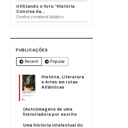
Utilizando o livro “História
Concisa da...
Confira o material didático...
PUBLICAÇÕES
Recent
Popular
História, Literatura
História, Literatura
e Artes em rotas
e Artes em rotas...
Atlânticas
(Auto)imagens de uma
(Auto)imagens de uma
historiadora por escrito
historiadora por escrito
Uma história intelectual do
Uma história intelectual do