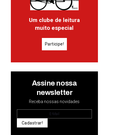
Um clube de leitura
muito especial
Participe!
Assine nossa
newsletter
Receba nossas novidades
Cadastrar!