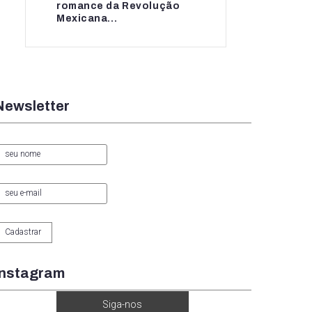
romance da Revolução
romance da...
Mexicana...
Newsletter
Instagram
Siga-nos