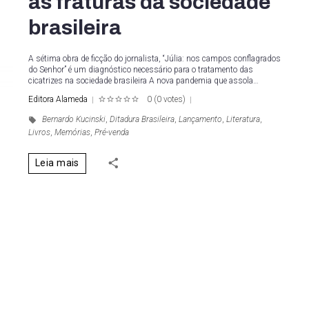
as fraturas da sociedade
brasileira
A sétima obra de ficção do jornalista, “Júlia: nos campos conflagrados
do Senhor” é um diagnóstico necessário para o tratamento das
cicatrizes na sociedade brasileira A nova pandemia que assola…
Editora Alameda
0
(
0 votes
)
1
2
3
4
5
Bernardo Kucinski
,
Ditadura Brasileira
,
Lançamento
,
Literatura
,
Livros
,
Memórias
,
Pré-venda
Leia mais