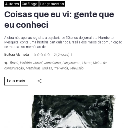
Autores
Catálogo
Lançamentos
Coisas que eu vi: gente que
eu conheci
A obra não apenas registra a trajetória de 50 anos do jornalista Humberto
Mesquita, conta uma história particular do Brasil e dos meios de comunicação
de massa. As memórias de…
Editora Alameda
0
(
0 votes
)
1
2
3
4
5
Brasil
,
História
,
Jornal
,
Jornalismo
,
Lançamento
,
Livros
,
Meios de
comunicação
,
Memórias
,
Mídias
,
Pré-venda
,
Televisão
Leia mais