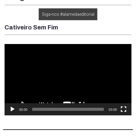
Siga-nos #alamedaeditorial
Cativeiro Sem Fim
Tocador
de
vídeo
00:00
03:00