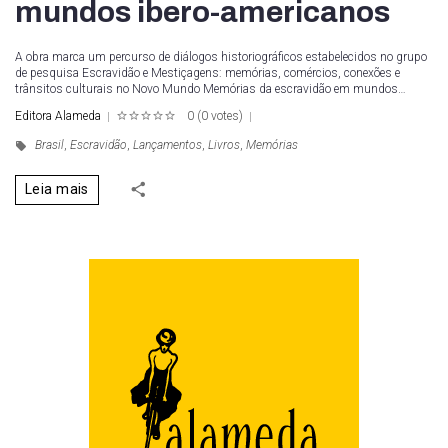
mundos ibero-americanos
A obra marca um percurso de diálogos historiográficos estabelecidos no grupo
de pesquisa Escravidão e Mestiçagens: memórias, comércios, conexões e
trânsitos culturais no Novo Mundo Memórias da escravidão em mundos…
Editora Alameda
0
(
0 votes
)
1
2
3
4
5
Brasil
,
Escravidão
,
Lançamentos
,
Livros
,
Memórias
Leia mais