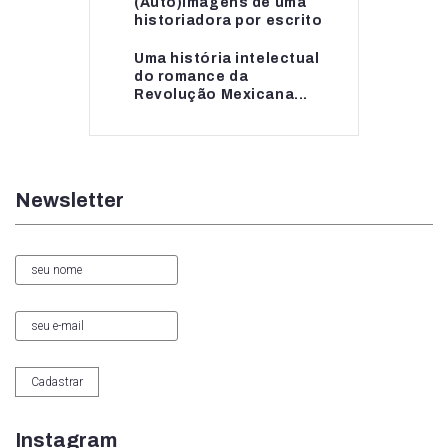
(Auto)imagens de uma
(Auto)imagens de uma
historiadora por escrito
historiadora por escrito
Uma história intelectual
Uma história intelectual
do romance da
do romance da...
Revolução Mexicana...
Newsletter
Instagram