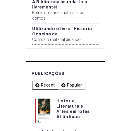
A Biblioteca Imunda: leia
livremente!
Entre romances naturalistas,
contos...
Utilizando o livro “História
Concisa da...
Confira o material didático...
PUBLICAÇÕES
Recent
Popular
História,
História,
Literatura e
Literatura e
Artes em rotas
Artes em rotas...
Atlânticas