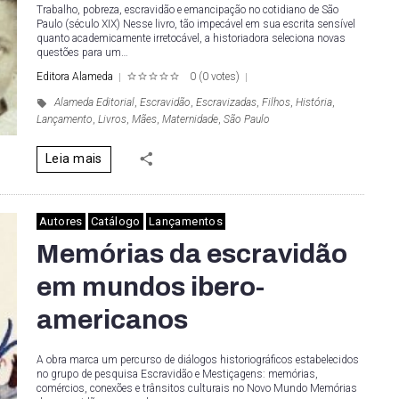
Trabalho, pobreza, escravidão e emancipação no cotidiano de São
Paulo (século XIX) Nesse livro, tão impecável em sua escrita sensível
quanto academicamente irretocável, a historiadora seleciona novas
questões para um…
Editora Alameda
0
(
0 votes
)
1
2
3
4
5
Alameda Editorial
,
Escravidão
,
Escravizadas
,
Filhos
,
História
,
Lançamento
,
Livros
,
Mães
,
Maternidade
,
São Paulo
Leia mais
Autores
Catálogo
Lançamentos
Memórias da escravidão
em mundos ibero-
americanos
A obra marca um percurso de diálogos historiográficos estabelecidos
no grupo de pesquisa Escravidão e Mestiçagens: memórias,
comércios, conexões e trânsitos culturais no Novo Mundo Memórias