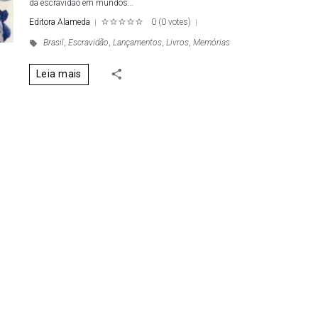
da escravidão em mundos…
Editora Alameda
0
(
0 votes
)
1
2
3
4
5
Brasil
,
Escravidão
,
Lançamentos
,
Livros
,
Memórias
Leia mais