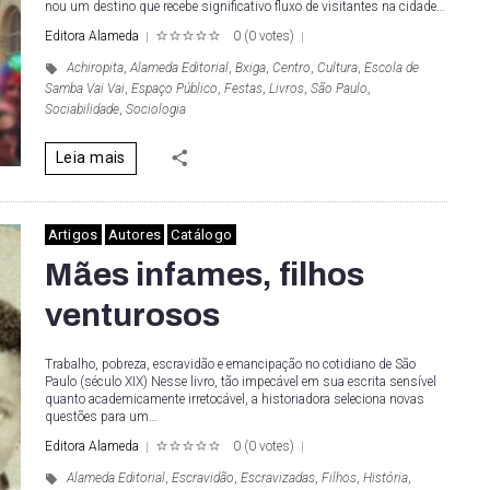
nou um destino que recebe significativo fluxo de visitantes na cidade…
Editora Alameda
0
(
0 votes
)
1
2
3
4
5
Achiropita
,
Alameda Editorial
,
Bxiga
,
Centro
,
Cultura
,
Escola de
Samba Vai Vai
,
Espaço Público
,
Festas
,
Livros
,
São Paulo
,
Sociabilidade
,
Sociologia
Leia mais
Artigos
Autores
Catálogo
Mães infames, filhos
venturosos
Trabalho, pobreza, escravidão e emancipação no cotidiano de São
Paulo (século XIX) Nesse livro, tão impecável em sua escrita sensível
quanto academicamente irretocável, a historiadora seleciona novas
questões para um…
Editora Alameda
0
(
0 votes
)
1
2
3
4
5
Alameda Editorial
,
Escravidão
,
Escravizadas
,
Filhos
,
História
,