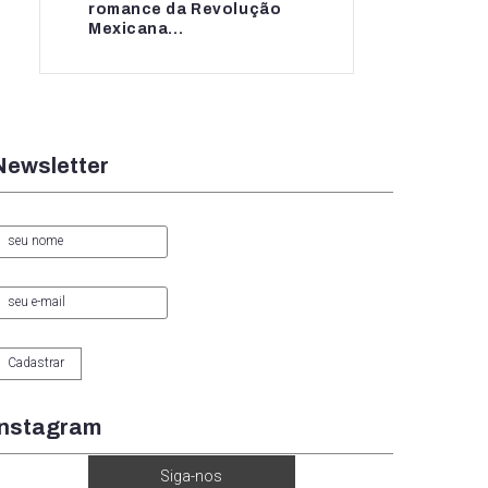
romance da Revolução
romance da...
Mexicana...
Newsletter
Instagram
Siga-nos