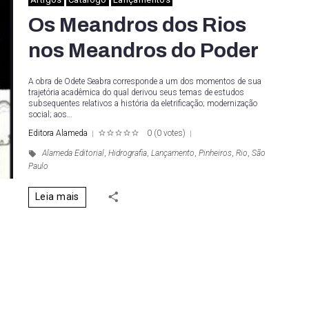
Os Meandros dos Rios
nos Meandros do Poder
A obra de Odete Seabra corresponde a um dos momentos de sua
trajetória acadêmica do qual derivou seus temas de estudos
subsequentes relativos a história da eletrificação; modernização
social; aos…
Editora Alameda
0
(
0 votes
)
1
2
3
4
5
Alameda Editorial
,
Hidrografia
,
Lançamento
,
Pinheiros
,
Rio
,
São
Paulo
Leia mais