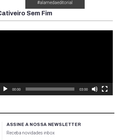
#alamedaeditorial
Cativeiro Sem Fim
ocador
e
ídeo
00:00
03:00
ASSINE A NOSSA NEWSLETTER
Receba novidades inbox