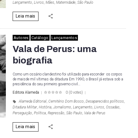
Lançamento
,
Livros
,
Mães
,
Maternidade
,
São Paulo
Leia mais
Autores
Catálogo
Lançamentos
Vala de Perus: uma
biografia
Como um ossário clandestino foi utilizado para esconder os corpos
de maisde mil vítimas da ditadura Em 1990, o Brasil já estava sob a
presidência do seu primeiro governo civil…
Editora Alameda
0
(
0 votes
)
1
2
3
4
5
Alameda Editorial
,
Cemitério Dom Bosco
,
Desaparecidos políticos
,
Ditadura Militar
,
História
,
Jornalismo
,
Lançamento
,
Livros
,
Ossadas
,
Perseguição
,
Política
,
Repressão
,
São Paulo
,
Vala de Perus
Leia mais