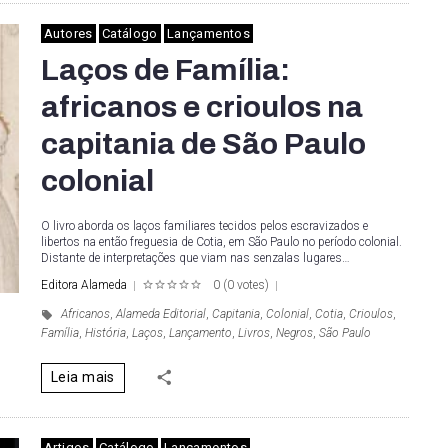
Autores
Catálogo
Lançamentos
Laços de Família:
africanos e crioulos na
capitania de São Paulo
colonial
O livro aborda os laços familiares tecidos pelos escravizados e
libertos na então freguesia de Cotia, em São Paulo no período colonial.
Distante de interpretações que viam nas senzalas lugares…
Editora Alameda
0
(
0 votes
)
1
2
3
4
5
Africanos
,
Alameda Editorial
,
Capitania
,
Colonial
,
Cotia
,
Crioulos
,
Família
,
História
,
Laços
,
Lançamento
,
Livros
,
Negros
,
São Paulo
Leia mais
Artigos
Catálogo
Lançamentos