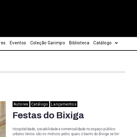
res
Eventos
Coleção Garimpo
Biblioteca
Catálogo
Autores
Catálogo
Lançamentos
Festas do Bixiga
Hospitalidade, sociabilidade e comensalidade no espaço público
urbano Vários são os motivos pelos quais o bairro do Bixiga se tor-