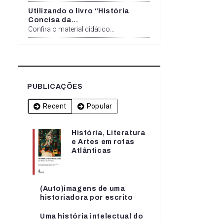
Utilizando o livro “História
Concisa da...
Confira o material didático...
PUBLICAÇÕES
Recent
Popular
História, Literatura
História, Literatura
e Artes em rotas
e Artes em rotas...
Atlânticas
(Auto)imagens de uma
(Auto)imagens de uma
historiadora por escrito
historiadora por escrito
Uma história intelectual do
Uma história intelectual do