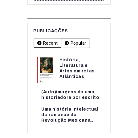
PUBLICAÇÕES
Recent
Popular
História,
História,
Literatura e
Literatura e
Artes em rotas
Artes em rotas...
Atlânticas
(Auto)imagens de uma
(Auto)imagens de uma
historiadora por escrito
historiadora por escrito
Uma história intelectual
Uma história intelectual
do romance da
do romance da...
Revolução Mexicana...