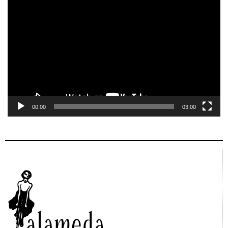
Tocador
de
vídeo
00:00
03:00