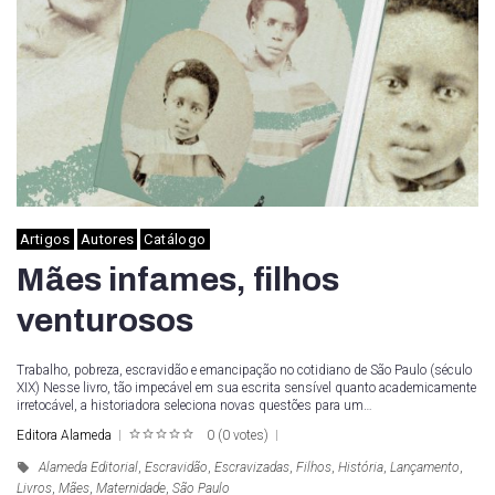
Artigos
Autores
Catálogo
Mães infames, filhos
venturosos
Trabalho, pobreza, escravidão e emancipação no cotidiano de São Paulo (século
XIX) Nesse livro, tão impecável em sua escrita sensível quanto academicamente
irretocável, a historiadora seleciona novas questões para um…
Editora Alameda
0
(
0 votes
)
1
2
3
4
5
Alameda Editorial
,
Escravidão
,
Escravizadas
,
Filhos
,
História
,
Lançamento
,
Livros
,
Mães
,
Maternidade
,
São Paulo