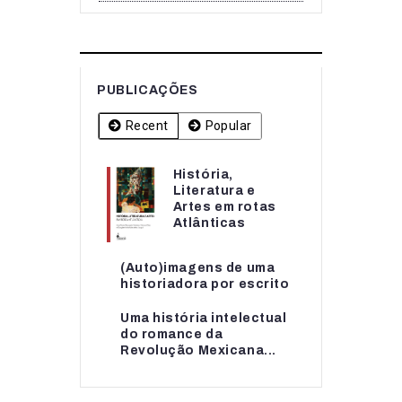
PUBLICAÇÕES
Recent
Popular
História,
História,
Literatura e
Literatura e
Artes em rotas
Artes em rotas...
Atlânticas
(Auto)imagens de uma
(Auto)imagens de uma
historiadora por escrito
historiadora por escrito
Uma história intelectual
Uma história intelectual
do romance da
do romance da...
Revolução Mexicana...