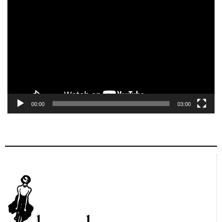
Tocador
de
vídeo
00:00
03:00