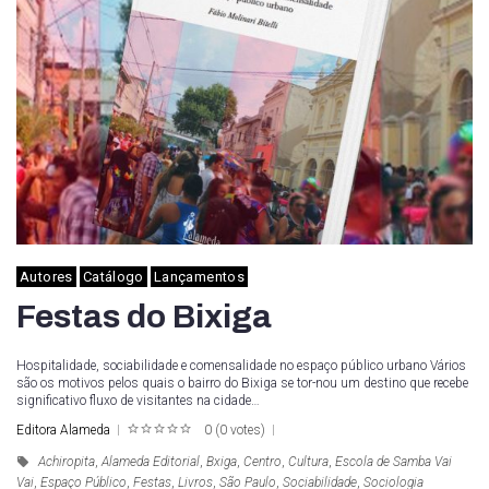
Autores
Catálogo
Lançamentos
Festas do Bixiga
Hospitalidade, sociabilidade e comensalidade no espaço público urbano Vários
são os motivos pelos quais o bairro do Bixiga se tor-nou um destino que recebe
significativo fluxo de visitantes na cidade…
Editora Alameda
0
(
0 votes
)
1
2
3
4
5
Achiropita
,
Alameda Editorial
,
Bxiga
,
Centro
,
Cultura
,
Escola de Samba Vai
Vai
,
Espaço Público
,
Festas
,
Livros
,
São Paulo
,
Sociabilidade
,
Sociologia