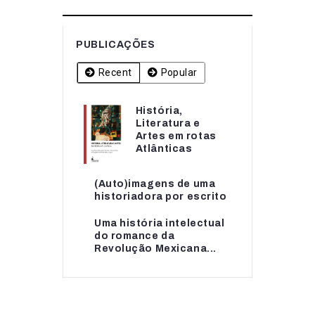
PUBLICAÇÕES
Recent
Popular
História,
História,
Literatura e
Literatura e
Artes em rotas
Artes em rotas...
Atlânticas
(Auto)imagens de uma
(Auto)imagens de uma
historiadora por escrito
historiadora por escrito
Uma história intelectual
Uma história intelectual
do romance da
do romance da...
Revolução Mexicana...