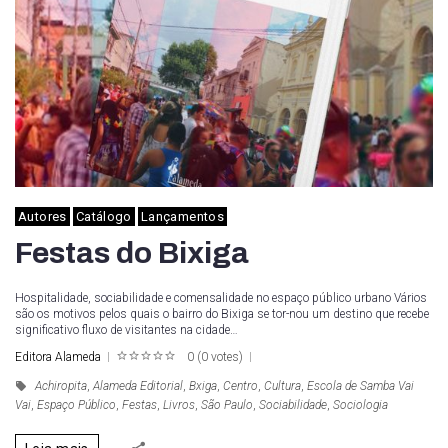
Autores
Catálogo
Lançamentos
Festas do Bixiga
Hospitalidade, sociabilidade e comensalidade no espaço público urbano Vários
são os motivos pelos quais o bairro do Bixiga se tor-nou um destino que recebe
significativo fluxo de visitantes na cidade…
Editora Alameda
0
(
0 votes
)
1
2
3
4
5
Achiropita
,
Alameda Editorial
,
Bxiga
,
Centro
,
Cultura
,
Escola de Samba Vai
Vai
,
Espaço Público
,
Festas
,
Livros
,
São Paulo
,
Sociabilidade
,
Sociologia