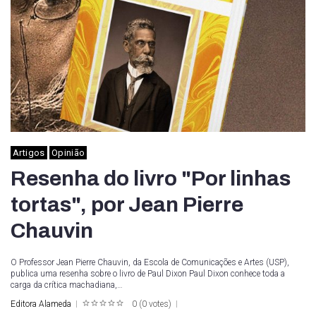
Artigos
Opinião
Resenha do livro "Por linhas
tortas", por Jean Pierre
Chauvin
O Professor Jean Pierre Chauvin, da Escola de Comunicações e Artes (USP),
publica uma resenha sobre o livro de Paul Dixon Paul Dixon conhece toda a
carga da crítica machadiana,…
Editora Alameda
0
(
0 votes
)
1
2
3
4
5