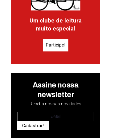
Um clube de leitura
muito especial
Participe!
Assine nossa
newsletter
Receba nossas novidades
Cadastrar!