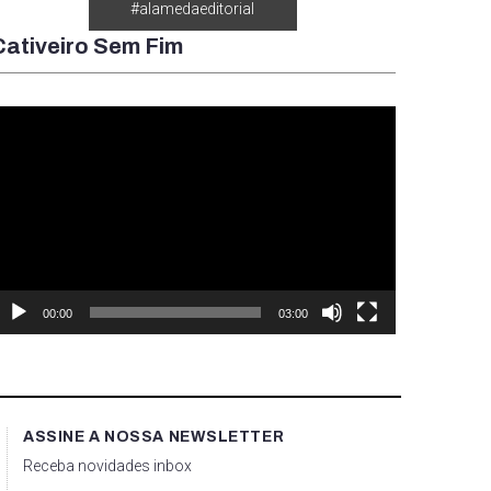
#alamedaeditorial
Cativeiro Sem Fim
ocador
e
ídeo
00:00
03:00
ASSINE A NOSSA NEWSLETTER
Receba novidades inbox