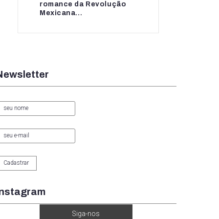
romance da Revolução
romance da...
Mexicana...
Newsletter
Instagram
Siga-nos