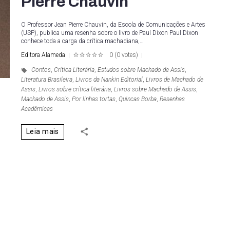
Pierre Chauvin
O Professor Jean Pierre Chauvin, da Escola de Comunicações e Artes
(USP), publica uma resenha sobre o livro de Paul Dixon Paul Dixon
conhece toda a carga da crítica machadiana,…
Editora Alameda
0
(
0 votes
)
1
2
3
4
5
Contos
,
Crítica Literária
,
Estudos sobre Machado de Assis
,
Literatura Brasileira
,
Livros da Nankin Editorial
,
Livros de Machado de
Assis
,
Livros sobre crítica literária
,
Livros sobre Machado de Assis
,
Machado de Assis
,
Por linhas tortas
,
Quincas Borba
,
Resenhas
Acadêmicas
Leia mais