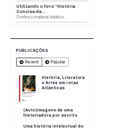
Utilizando o livro “História
Concisa da...
Confira o material didático...
PUBLICAÇÕES
Recent
Popular
História, Literatura
História, Literatura
e Artes em rotas
e Artes em rotas...
Atlânticas
(Auto)imagens de uma
(Auto)imagens de uma
historiadora por escrito
historiadora por escrito
Uma história intelectual do
Uma história intelectual do