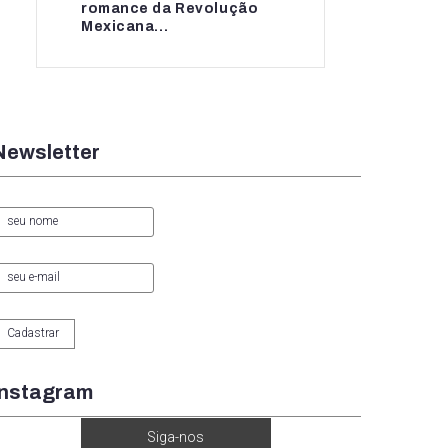
romance da Revolução
romance da...
Mexicana...
Newsletter
Instagram
Siga-nos