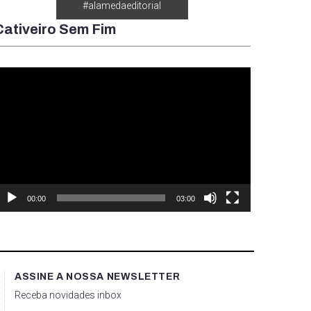
#alamedaeditorial
Cativeiro Sem Fim
ocador
e
ídeo
00:00
03:00
ASSINE A NOSSA NEWSLETTER
Receba novidades inbox