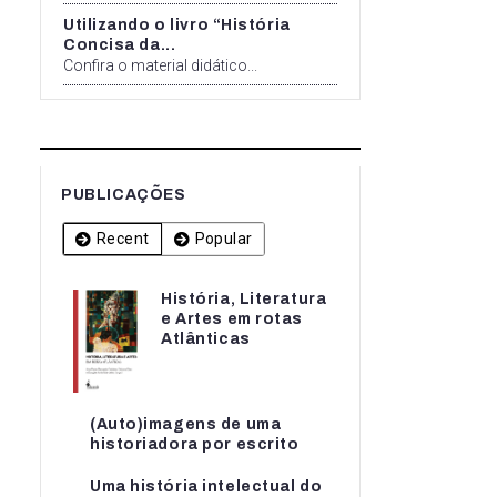
Utilizando o livro “História
Concisa da...
Confira o material didático...
PUBLICAÇÕES
Recent
Popular
História, Literatura
História, Literatura
e Artes em rotas
e Artes em rotas...
Atlânticas
(Auto)imagens de uma
(Auto)imagens de uma
historiadora por escrito
historiadora por escrito
Uma história intelectual do
Uma história intelectual do