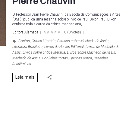
Pierre Chauvin
O Professor Jean Pierre Chauvin, da Escola de Comunicações e Artes
(USP), publica uma resenha sobre o livro de Paul Dixon Paul Dixon
conhece toda a carga da crítica machadiana,…
Editora Alameda
0
(
0 votes
)
1
2
3
4
5
Contos
,
Crítica Literária
,
Estudos sobre Machado de Assis
,
Literatura Brasileira
,
Livros da Nankin Editorial
,
Livros de Machado de
Assis
,
Livros sobre crítica literária
,
Livros sobre Machado de Assis
,
Machado de Assis
,
Por linhas tortas
,
Quincas Borba
,
Resenhas
Acadêmicas
Leia mais