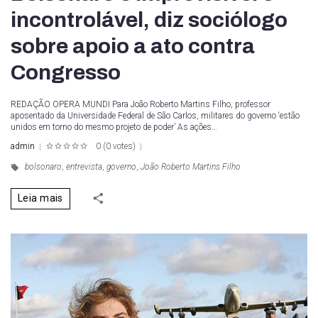
incontrolável, diz sociólogo
sobre apoio a ato contra
Congresso
REDAÇÃO OPERA MUNDI Para João Roberto Martins Filho, professor
aposentado da Universidade Federal de São Carlos, militares do governo ‘estão
unidos em torno do mesmo projeto de poder’ As ações…
admin
0
(
0 votes
)
1
2
3
4
5
bolsonaro
,
entrevista
,
governo
,
João Roberto Martins Filho
Leia mais