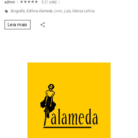
admin
5
(
1 vote
)
1
2
3
4
5
Biografia
,
Editora Alameda
,
Livro
,
Lula
,
Marisa Letícia
Leia mais