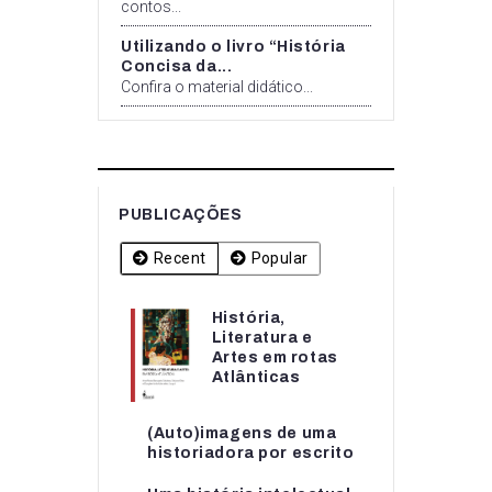
contos...
Utilizando o livro “História
Concisa da...
Confira o material didático...
PUBLICAÇÕES
Recent
Popular
História,
História,
Literatura e
Literatura e
Artes em rotas
Artes em rotas...
Atlânticas
(Auto)imagens de uma
(Auto)imagens de uma
historiadora por escrito
historiadora por escrito