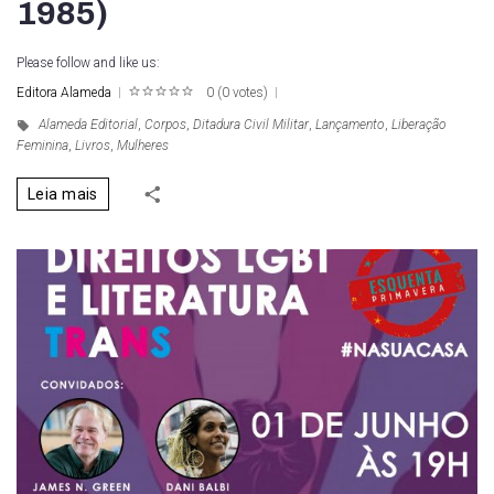
1985)
Please follow and like us:
Editora Alameda
0
(
0 votes
)
1
2
3
4
5
Alameda Editorial
,
Corpos
,
Ditadura Civil Militar
,
Lançamento
,
Liberação
Feminina
,
Livros
,
Mulheres
Leia mais