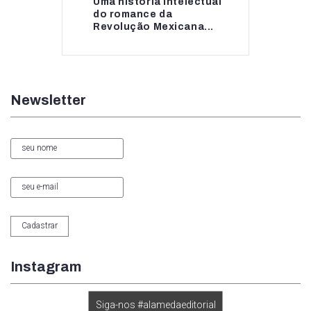
Uma história intelectual
Uma história intelectual
do romance da
do romance da...
Revolução Mexicana...
Newsletter
Instagram
Siga-nos #alamedaeditorial