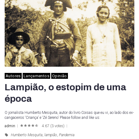
Autores
Lançamentos
Opinião
Lampião, o estopim de uma
época
O jornalista Humberto Mesquita, autor do livro Coisas que eu vi, ao lado dos ex-
cangaceiros ‘Criança’ e ‘Zé Sereno’ Please follow and like us:
admin
4.67
(
3 votes
)
1
2
3
4
5
Humberto Mesquita
,
lampião
,
Pandemia