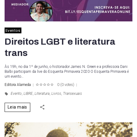
Eventos
Direitos LGBT e literatura
trans
Às 19h, no dia 1º de junho, o historiador James N. Green e a professora Dani
Balbi participam da live do Esquenta Primavera 2020 O Esquenta Primavera é
um evento…
Editora Alameda
0
(
0 votes
)
1
2
3
4
5
Evento
,
LIBRE
,
Literatura
,
Livros
,
Transexuais
Leia mais