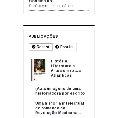
Concisa da...
Confira o material didático...
PUBLICAÇÕES
Recent
Popular
História,
História,
Literatura e
Literatura e
Artes em rotas
Artes em rotas...
Atlânticas
(Auto)imagens de uma
(Auto)imagens de uma
historiadora por escrito
historiadora por escrito
Uma história intelectual
Uma história intelectual
do romance da
do romance da...
Revolução Mexicana...