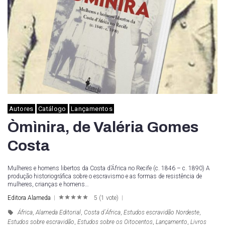
Autores
Catálogo
Lançamentos
Òmìnira, de Valéria Gomes
Costa
Mulheres e homens libertos da Costa d’África no Recife (c. 1846 – c. 1890) A
produção historiográfica sobre o escravismo e as formas de resistência de
mulheres, crianças e homens…
Editora Alameda
5
(
1 vote
)
1
2
3
4
5
África
,
Alameda Editorial
,
Costa d´África
,
Estudos escravidão Nordeste
,
Estudos sobre escravidão
,
Estudos sobre os Oitocentos
,
Lançamento
,
Livros