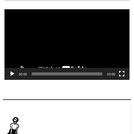
Tocador
de
vídeo
00:00
03:00