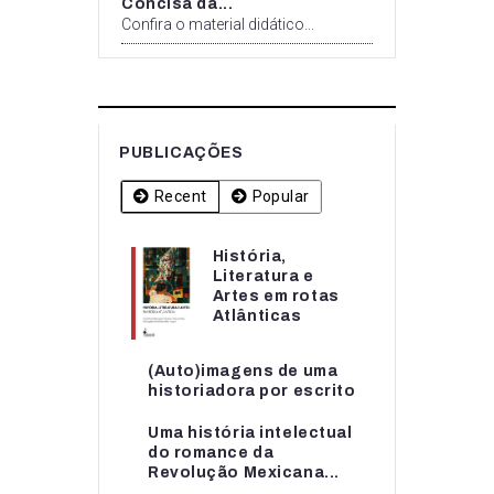
Concisa da...
Confira o material didático...
PUBLICAÇÕES
Recent
Popular
História,
História,
Literatura e
Literatura e
Artes em rotas
Artes em rotas...
Atlânticas
(Auto)imagens de uma
(Auto)imagens de uma
historiadora por escrito
historiadora por escrito
Uma história intelectual
Uma história intelectual
do romance da
do romance da...
Revolução Mexicana...