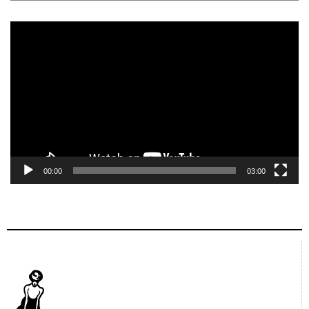
Tocador
de
vídeo
00:00
03:00