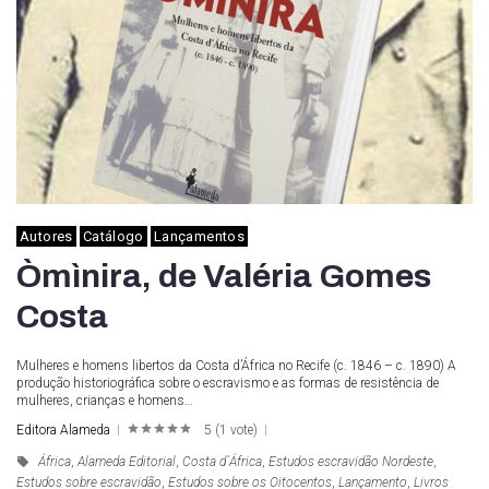
Autores
Catálogo
Lançamentos
Òmìnira, de Valéria Gomes
Costa
Mulheres e homens libertos da Costa d’África no Recife (c. 1846 – c. 1890) A
produção historiográfica sobre o escravismo e as formas de resistência de
mulheres, crianças e homens…
Editora Alameda
5
(
1 vote
)
1
2
3
4
5
África
,
Alameda Editorial
,
Costa d´África
,
Estudos escravidão Nordeste
,
Estudos sobre escravidão
,
Estudos sobre os Oitocentos
,
Lançamento
,
Livros