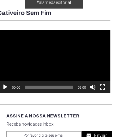
#alamedaeditorial
Cativeiro Sem Fim
ocador
e
ídeo
00:00
03:00
ASSINE A NOSSA NEWSLETTER
Receba novidades inbox
Enviar