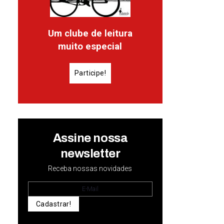
Um clube de leitura
muito especial
Participe!
Assine nossa
newsletter
Receba nossas novidades
Cadastrar!