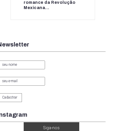
romance da Revolução
romance da...
Mexicana...
Newsletter
Instagram
Siga-nos