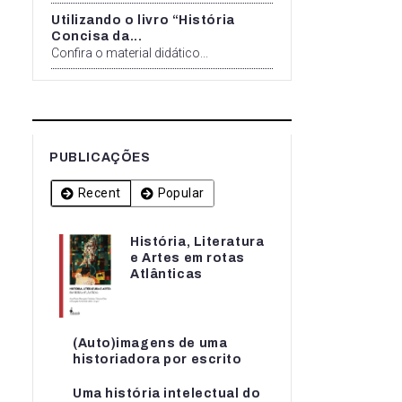
Utilizando o livro “História
Concisa da...
Confira o material didático...
PUBLICAÇÕES
Recent
Popular
História, Literatura
História, Literatura
e Artes em rotas
e Artes em rotas...
Atlânticas
(Auto)imagens de uma
(Auto)imagens de uma
historiadora por escrito
historiadora por escrito
Uma história intelectual do
Uma história intelectual do