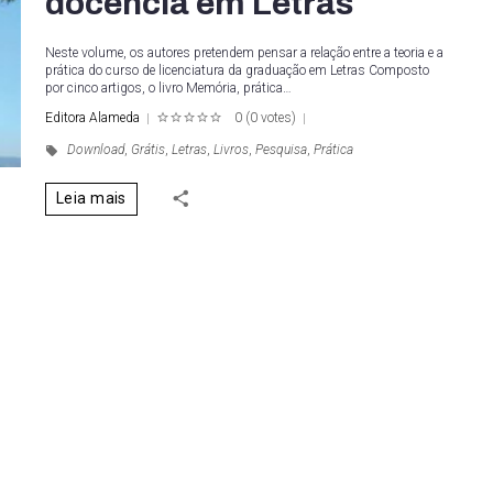
docência em Letras
Neste volume, os autores pretendem pensar a relação entre a teoria e a
prática do curso de licenciatura da graduação em Letras Composto
por cinco artigos, o livro Memória, prática…
Editora Alameda
0
(
0 votes
)
1
2
3
4
5
Download
,
Grátis
,
Letras
,
Livros
,
Pesquisa
,
Prática
Leia mais