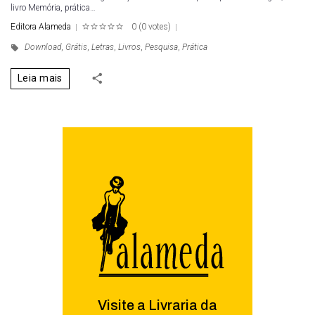
livro Memória, prática…
Editora Alameda
0
(
0 votes
)
1
2
3
4
5
Download
,
Grátis
,
Letras
,
Livros
,
Pesquisa
,
Prática
Leia mais
Visite a Livraria da