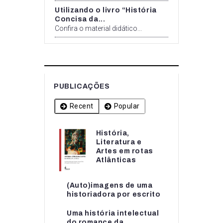
Utilizando o livro “História
Concisa da...
Confira o material didático...
PUBLICAÇÕES
Recent
Popular
História,
História,
Literatura e
Literatura e
Artes em rotas
Artes em rotas...
Atlânticas
(Auto)imagens de uma
(Auto)imagens de uma
historiadora por escrito
historiadora por escrito
Uma história intelectual
Uma história intelectual
do romance da
do romance da...